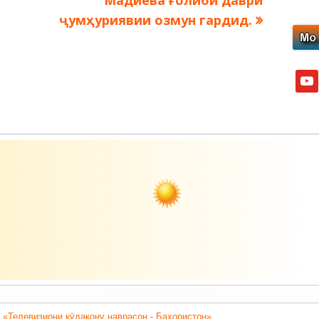
Мадиева ғолиби даври
ҷумҳуриявии озмун гардид.
yout
 «Телевизиони кӯдакону наврасон - Баҳористон».