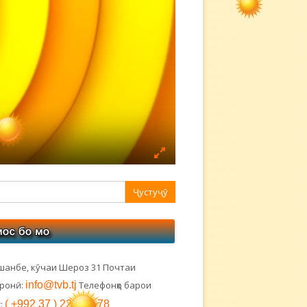
авная
ковая
лонка
шанбе, кӯчаи Шероз 31 Почтаи
тронӣ:
info@tvb.tj
Телефонҳо барои
:
( +992 37 ) 221-97-78