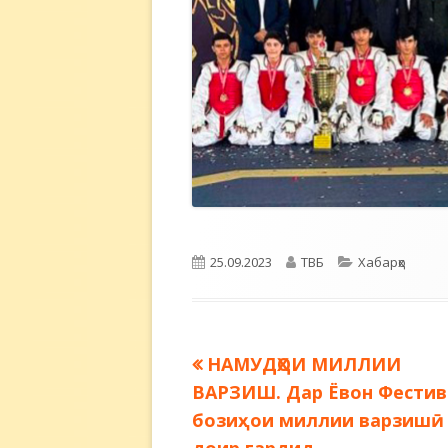
Опубликовано
Автор
Рубрики
25.09.2023
ТВБ
Хабарҳо
Предыдущая
НАМУДҲОИ МИЛЛИИ
Навигация
запись:
ВАРЗИШ. Дар Ёвон Фести
по
бозиҳои миллии варзишӣ