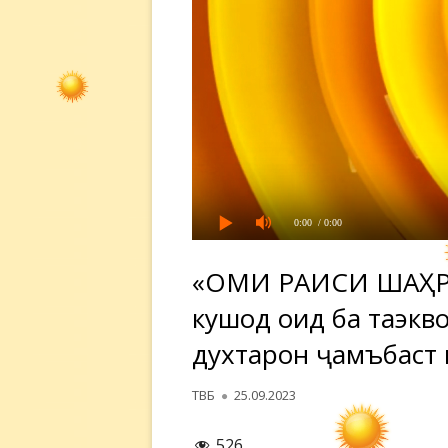
0:00
/ 0:00
«ҶОМИ РАИСИ ШАҲР
кушод оид ба таэкв
духтарон ҷамъбаст 
Автор
Опубликовано
ТВБ
25.09.2023
526