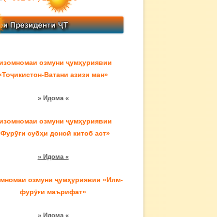
изомномаи озмуни ҷумҳуриявии
«Тоҷикистон-Ватани азизи ман»
» Идома «
изомномаи озмуни ҷумҳуриявии
«Фурӯғи субҳи доноӣ китоб аст»
» Идома «
мномаи озмуни ҷумҳуриявии «Илм-
фурӯғи маърифат»
» Идома «