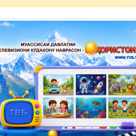
акону наврасон — Баҳористон»