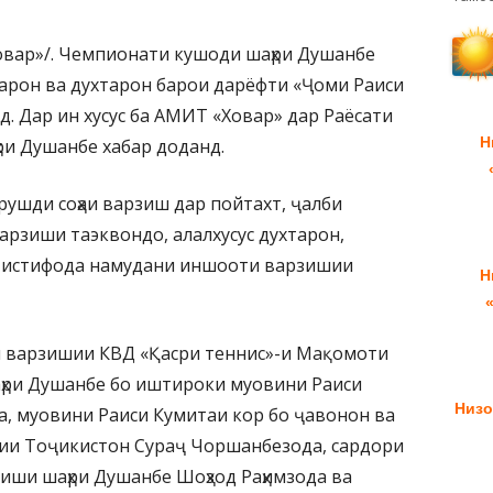
овар»/. Чемпионати кушоди шаҳри Душанбе
арон ва духтарон барои дарёфти «Ҷоми Раиси
. Дар ин хусус ба АМИТ «Ховар» дар Раёсати
Н
ри Душанбе хабар доданд.
рушди соҳаи варзиш дар пойтахт, ҷалби
арзиши таэквондо, алалхусус духтарон,
к истифода намудани иншооти варзишии
Н
 варзишии КВД «Қасри теннис»-и Мақомоти
аҳри Душанбе бо иштироки муовини Раиси
Низо
, муовини Раиси Кумитаи кор бо ҷавонон ва
рии Тоҷикистон Сураҷ Чоршанбезода, сардори
зиши шаҳри Душанбе Шоҳзод Раҳимзода ва