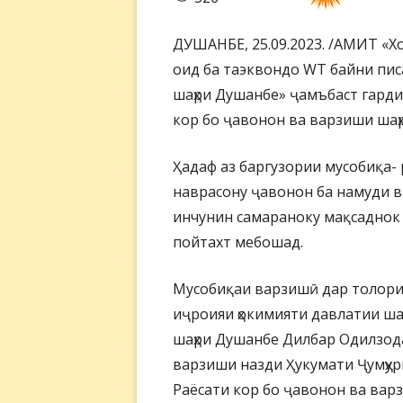
ДУШАНБЕ, 25.09.2023. /АМИТ «Х
оид ба таэквондо WT байни пис
шаҳри Душанбе» ҷамъбаст гардид
кор бо ҷавонон ва варзиши шаҳ
Ҳадаф аз баргузории мусобиқа- 
наврасону ҷавонон ба намуди в
инчунин самараноку мақсадно
пойтахт мебошад.
Мусобиқаи варзишӣ дар толори
иҷроияи ҳокимияти давлатии ш
шаҳри Душанбе Дилбар Одилзода
варзиши назди Ҳукумати Ҷумҳу
Раёсати кор бо ҷавонон ва вар