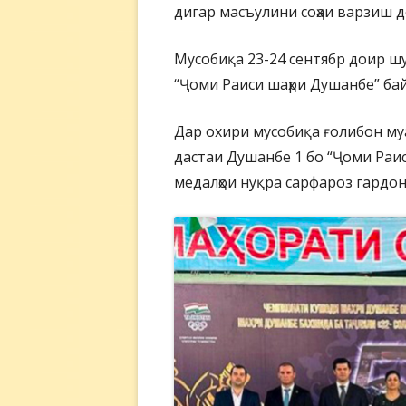
дигар масъулини соҳаи варзиш д
Мусобиқа 23-24 сентябр доир ш
“Ҷоми Раиси шаҳри Душанбе” бай
Дар охири мусобиқа ғолибон му
дастаи Душанбе 1 бо “Ҷоми Раис
медалҳои нуқра сарфароз гардо