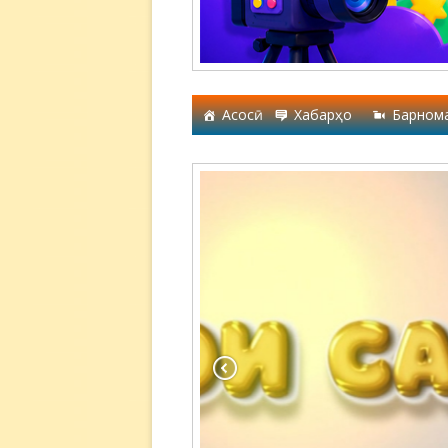
Асосӣ
Хабарҳо
Барном