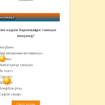
мо кадом барномаҳоро тамошо
мекунед?
Ангубин»
Дар меҳмонии витаминҳо»
Матин»
Аниси кунҷи танҳоӣ...»
Як соат»
Суръат»
Донояк»
Алифбои роҳ»
Сафои саҳар»