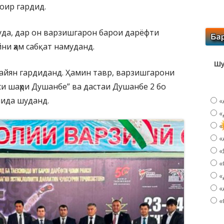
оир гардид.
уда, дар он варзишгарон барои дарёфти
ни ҳам сабқат намуданд.
Шу
айян гардиданд. Ҳамин тавр, варзишгарони
и шаҳри Душанбе” ва дастаи Душанбе 2 бо
нида шуданд.
«
«
«
«
«
«
«
«
«