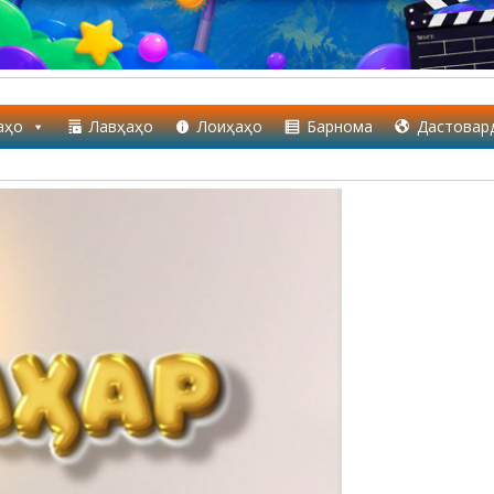
аҳо
Лавҳаҳо
Лоиҳаҳо
Барнома
Дастовар