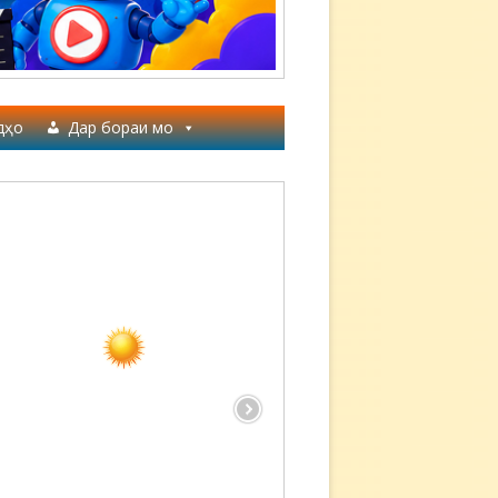
дҳо
Дар бораи мо