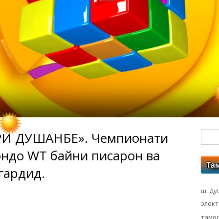
И ДУШАНБЕ». Чемпионати
Гл
ондо WT байни писарон ва
бо
гардид.
ко
ш. Ду
элек
тамос