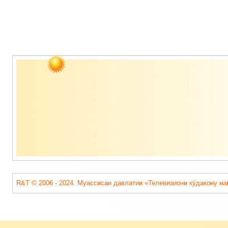
Содержимое
подвала
R&T © 2006 - 2024. Муассисаи давлатии «Телевизиони кӯдакону на