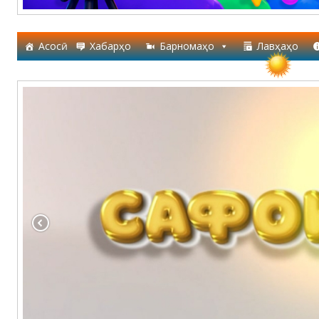
Асосӣ
Хабарҳо
Барномаҳо
Лавҳаҳо