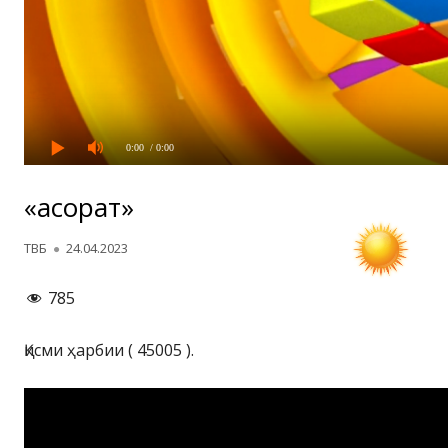
0:00
/ 0:00
«Ҷасорат»
Автор
Опубликовано
ТВБ
24.04.2023
785
Қисми ҳарбии ( 45005 ).