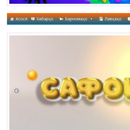
Асосӣ
Хабарҳо
Барномаҳо
Лавҳаҳо