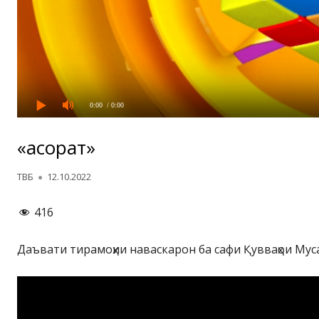
0:00
/ 0:00
«Ҷасорат»
Автор
Опубликовано
ТВБ
12.10.2022
416
Даъвати тирамоҳии наваскарон ба сафи Қувваҳои Муса