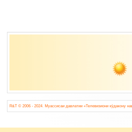
Содержимое
подвала
R&T © 2006 - 2024. Муассисаи давлатии «Телевизиони кӯдакону на