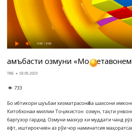
0:00
/ 0:00
Ҷамъбасти озмуни «Мо метавонем
Автор
Опубликовано
ТВБ
03.05.2023
733
Бо ибтикори шуъбаи хизматрасонӣ ба шахсони имко
Китобхонаи миллии Тоҷикистон озмун, таҳти унво
баргузор гардид. Озмуни мазкур ки муддати чанд рӯ
ёфт, иштирокчиён аз рўи чор наминатсия маҳоратсан