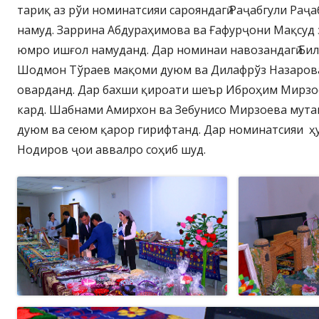
тариқ аз рўи номинатсияи сарояндагӣ Раҷабгули Раҷа
намуд. Заррина Абдураҳимова ва Ғафурҷони Мақсуд 
юмро ишғол намуданд. Дар номинаи навозандагӣ Бил
Шодмон Тўраев мақоми дуюм ва Дилафрўз Назарова
оварданд. Дар бахши қироати шеър Иброҳим Мирзо
кард. Шабнами Амирхон ва Зебунисо Мирзоева мута
дуюм ва сеюм қарор гирифтанд. Дар номинатсияи ҳ
Нодиров ҷои аввалро соҳиб шуд.