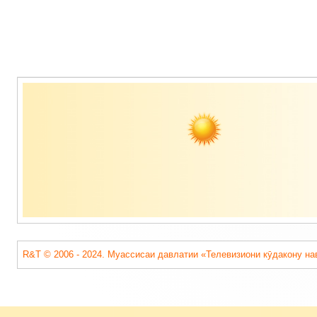
Содержимое
подвала
R&T © 2006 - 2024. Муассисаи давлатии «Телевизиони кӯдакону на