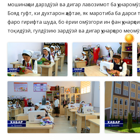
мошинаҳои дарздӯзӣ ва дигар лавозимот ба ҳунаромӯ
Бояд гуфт, ки духтарон ҳафтае, як маротиба ба дарси 
фаро гирифта шуда, бо ёрии омӯзгори ин фан ҳунарҳои
тоқидӯзӣ, гулдӯзию зардӯзӣ ва дигар ҳунарҳоро меомӯ