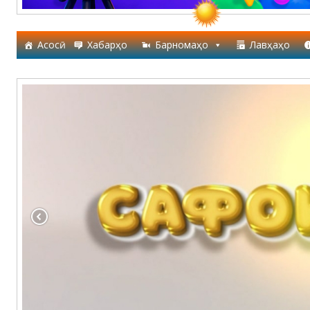
Асосӣ
Хабарҳо
Барномаҳо
Лавҳаҳо