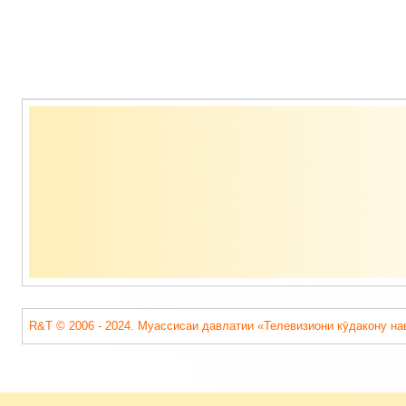
Содержимое
подвала
R&T © 2006 - 2024. Муассисаи давлатии «Телевизиони кӯдакону на