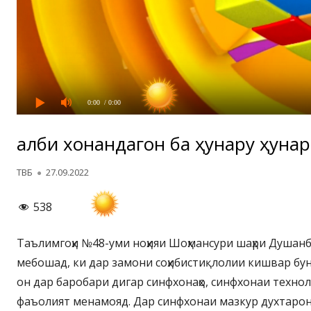
0:00
/ 0:00
Ҷалби хонандагон ба ҳунару ҳуна
Автор
Опубликовано
ТВБ
27.09.2022
538
Таълимгоҳи №48-уми ноҳияи Шоҳмансури шаҳри Душанбе
мебошад, ки дар замони соҳибистиқлолии кишвар бун
он дар баробари дигар синфхонаҳо, синфхонаи технол
фаъолият менамояд. Дар синфхонаи мазкур духтарон