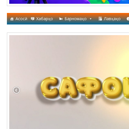
Асосӣ
Хабарҳо
Барномаҳо
Лавҳаҳо