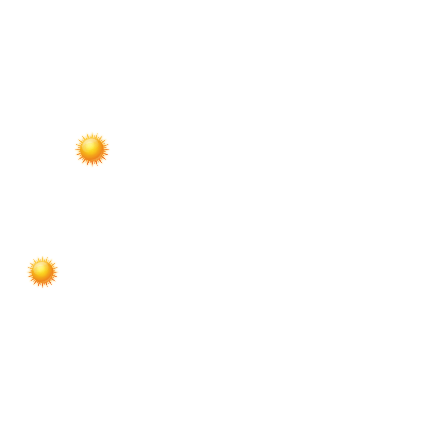
по
записям