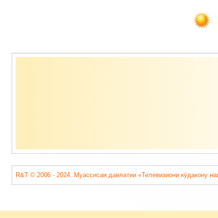
Содержимое
подвала
R&T © 2006 - 2024. Муассисаи давлатии «Телевизиони кӯдакону на