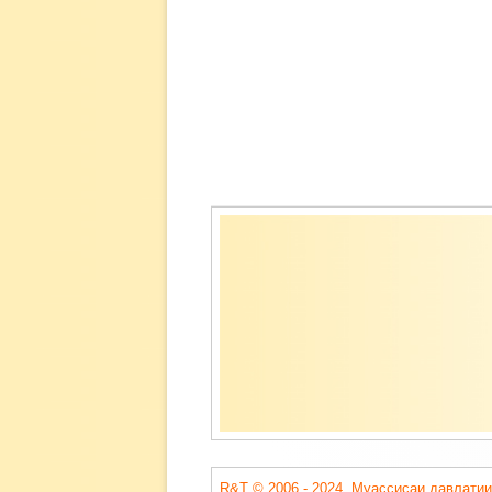
Содержимое
подвала
R&T © 2006 - 2024. Муассисаи давлатии