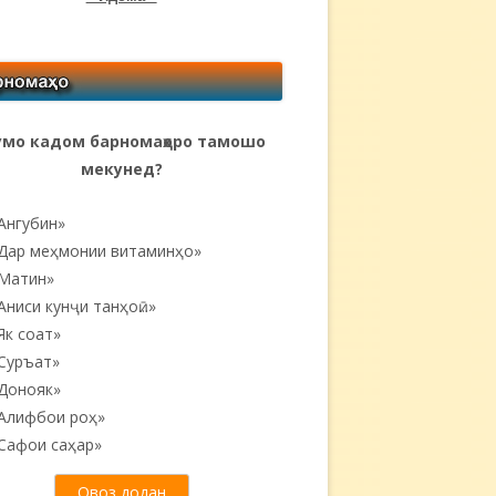
мо кадом барномаҳоро тамошо
мекунед?
Ангубин»
Дар меҳмонии витаминҳо»
Матин»
Аниси кунҷи танҳоӣ...»
Як соат»
Суръат»
Донояк»
Алифбои роҳ»
Сафои саҳар»