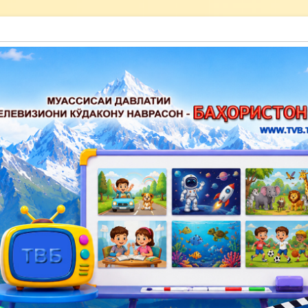
акону наврасон — Баҳористон»