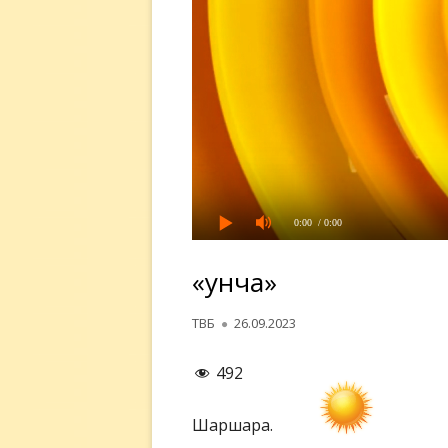
0:00
/ 0:00
«Ғунча»
Автор
Опубликовано
ТВБ
26.09.2023
492
Шаршара.