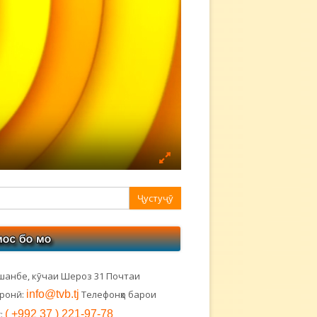
авная
ковая
лонка
шанбе, кӯчаи Шероз 31 Почтаи
тронӣ:
info@tvb.tj
Телефонҳо барои
:
( +992 37 ) 221-97-78