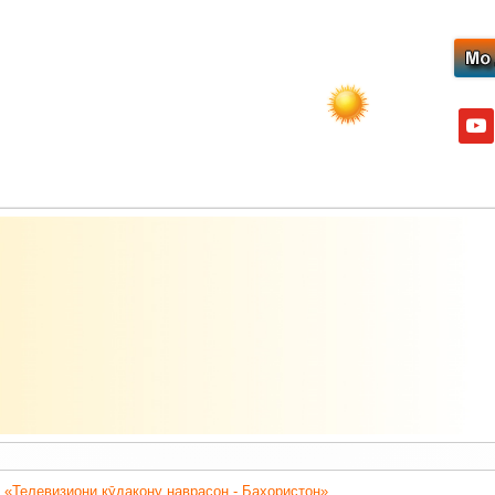
yout
 «Телевизиони кӯдакону наврасон - Баҳористон».