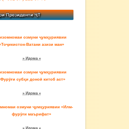
изомномаи озмуни ҷумҳуриявии
«Тоҷикистон-Ватани азизи ман»
» Идома «
изомномаи озмуни ҷумҳуриявии
«Фурӯғи субҳи доноӣ китоб аст»
» Идома «
мномаи озмуни ҷумҳуриявии «Илм-
фурӯғи маърифат»
» Идома «