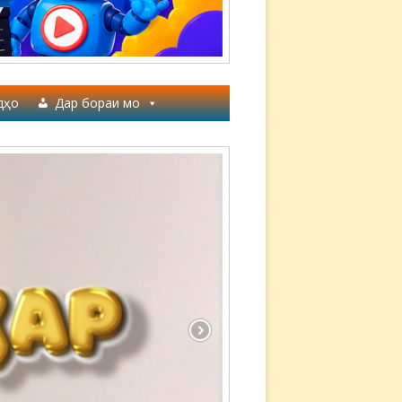
дҳо
Дар бораи мо