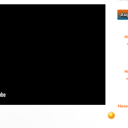
Н
Н
Низо