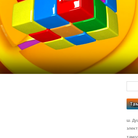
Гл
бо
ко
ш. Ду
элек
тамос