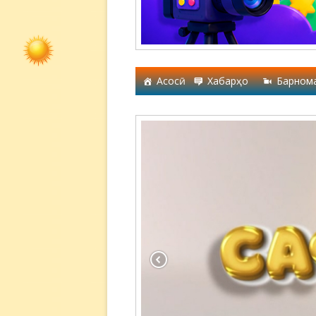
Асосӣ
Хабарҳо
Барном