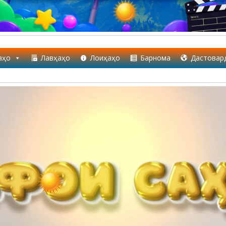
аҳо
Лавҳаҳо
Лоиҳаҳо
Барнома
Дастовар