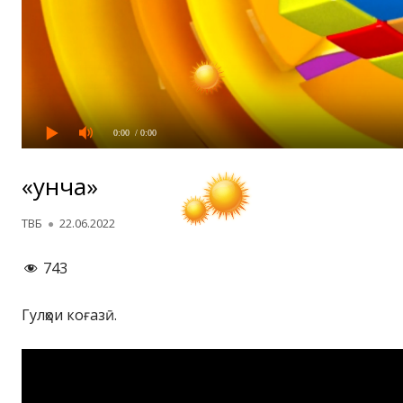
0:00
/ 0:00
«Ғунча»
Автор
Опубликовано
ТВБ
22.06.2022
743
Гулҳои коғазӣ.