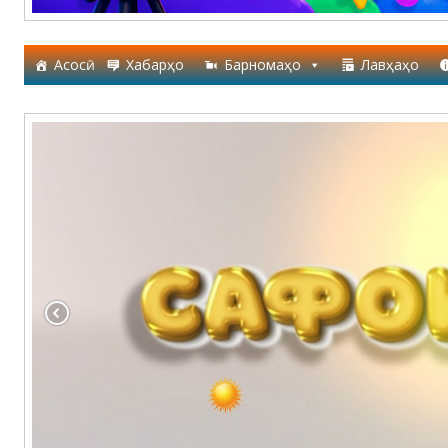
Асосӣ
Хабарҳо
Барномаҳо
Лавҳаҳо