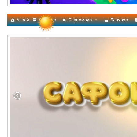
Асосӣ
Хабарҳо
Барномаҳо
Лавҳаҳо