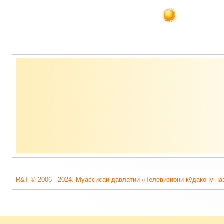
Содержимое
подвала
R&T © 2006 - 2024. Муассисаи давлатии «Телевизиони кӯдакону на