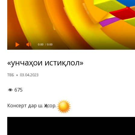
0:00
/ 0:00
«Ғунчаҳои истиқлол»
Автор
Опубликовано
ТВБ
03.04.2023
675
Консерт дар ш. Ҳисор.