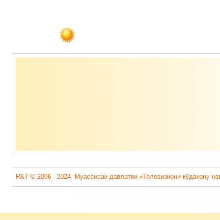
Содержимое
подвала
R&T © 2006 - 2024. Муассисаи давлатии «Телевизиони кӯдакону на