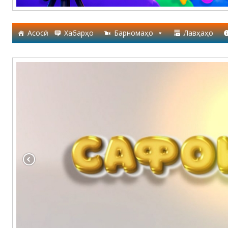
Асосӣ
Хабарҳо
Барномаҳо
Лавҳаҳо