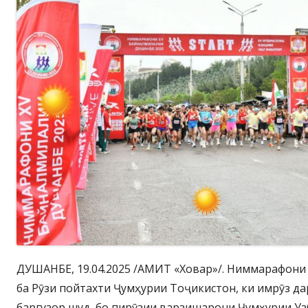
ДУШАНБЕ, 19.04.2025 /АМИТ «Ховар»/. Ниммарафони
ба Рӯзи пойтахти Ҷумҳурии Тоҷикистон, ки имрӯз д
баргузор шуд, бо пирӯзии варзишарони Ҷумҳурии У