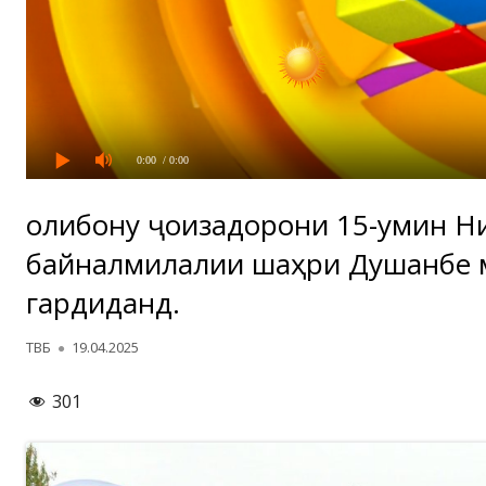
0:00
/ 0:00
Ғолибону ҷоизадорони 15-умин 
байналмилалии шаҳри Душанбе 
гардиданд.
Автор
Опубликовано
ТВБ
19.04.2025
301