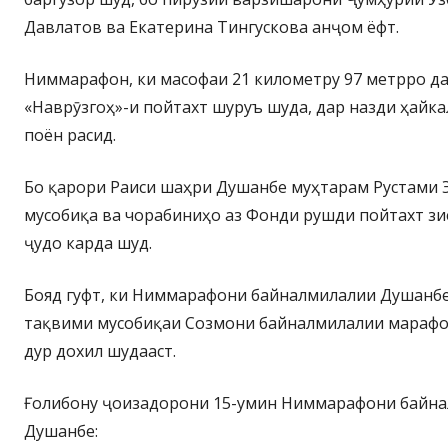
Давлатов ва Екатерина Тингускова анҷом ёфт.
Ниммарафон, ки масофаи 21 километру 97 метрро да
«Наврӯзгоҳ»-и пойтахт шуруъ шуда, дар назди ҳайка
поён расид.
Бо қарори Раиси шаҳри Душанбе муҳтарам Рустами 
мусобиқа ва чорабиниҳо аз Фонди рушди пойтахт зиё
ҷудо карда шуд.
Бояд гуфт, ки Ниммарафони байналмилалии Душанбе 
тақвими мусобиқаи Созмони байналмилалии марафон
дур дохил шудааст.
Ғолибону ҷоизадорони 15-умин Ниммарафони байн
Душанбе: