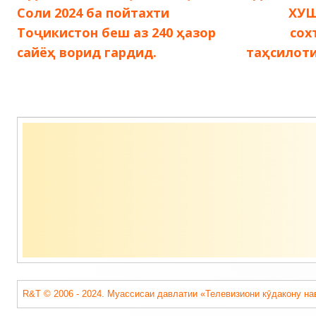
запись:
запись:
Соли 2024 ба пойтахти
ХУШ
по
Тоҷикистон беш аз 240 ҳазор
сох
сайёҳ ворид гардид.
таҳсилот
записям
Содержимое
подвала
R&T © 2006 - 2024. Муассисаи давлатии «Телевизиони кӯдакону на