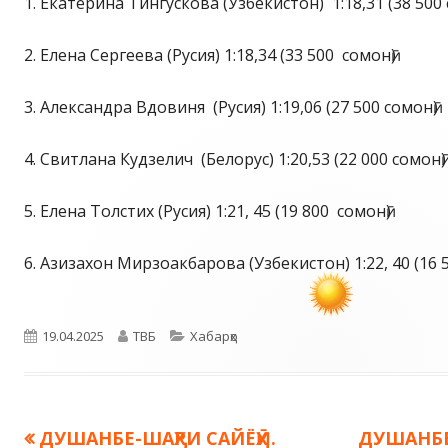
1. Екатерина Тингускова (Узбекистон) 1:18,31 (38 500 
2. Елена Сергеева (Русия) 1:18,34 (33 500 сомонӣ)
3. Александра Вдовиня (Русия) 1:19,06 (27 500 сомонӣ)
4. Свитлана Кудзелич (Белорус) 1:20,53 (22 000 сомонӣ)
5. Елена Толстих (Русия) 1:21, 45 (19 800 сомонӣ)
6. Азизахон Мирзоакбарова (Узбекистон) 1:22, 40 (16 5
Опубликовано
Автор
Рубрики
19.04.2025
ТВБ
Хабарҳо
Предыдущая
Следующ
ДУШАНБЕ-ШАҲРИ САЙЁҲӢ.
ДУШАНБЕ
Навигация