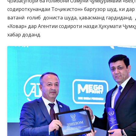
ҷоизасупорӣ ба ғолибони Озмуни ҷумҳуриявии «Беҳ
содироткунандаи Тоҷикистон» баргузор шуд, ки дар
ватанӣ ғолиб дониста шуда, ҳавасманд гардиданд. 
«Ховар» дар Агентии содироти назди Ҳукумати Ҷум
хабар доданд.