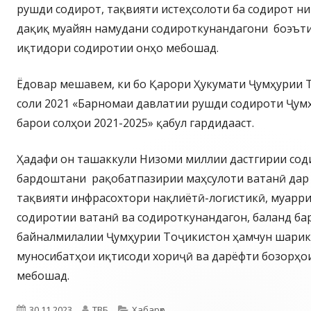
рушди содирот, тақвияти истеҳсолоти ба содирот ни
дақиқ муайян намудани содироткунандагони боэът
иқтидори содиротии онҳо мебошад.
Ёдовар мешавем, ки бо Қарори Ҳукумати Ҷумҳурии 
соли 2021 «Барномаи давлатии рушди содироти Ҷум
барои солҳои 2021-2025» қабул гардидааст.
Ҳадафи он ташаккули Низоми миллии дастгирии сод
бардоштани рақобатпазирии маҳсулоти ватанӣ дар 
тақвияти инфрасохтори нақлиётӣ-логистикӣ, муарр
содиротии ватанӣ ва содироткунандагон, баланд б
байналмилалии Ҷумҳурии Тоҷикистон ҳамчун шарик
муносибатҳои иқтисоди хориҷӣ ва дарёфти бозорҳо
мебошад.
Опубликовано
Автор
Рубрики
30.11.2023
ТВБ
Хабарҳо