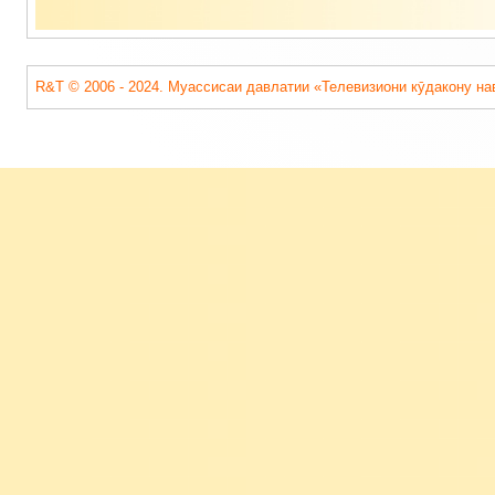
R&T © 2006 - 2024. Муассисаи давлатии «Телевизиони кӯдакону на