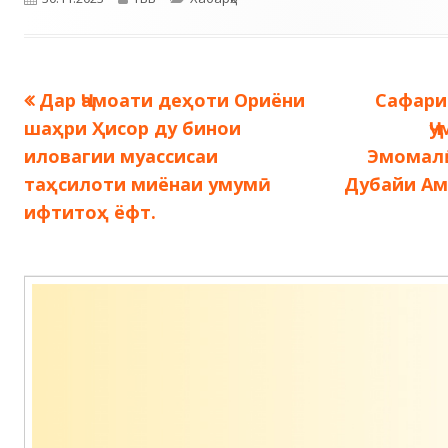
Предыдущая
Следу
Дар Ҷамоати деҳоти Ориёни
Сафари
Навигация
запись:
запись:
шаҳри Ҳисор ду бинои
Ҷ
по
иловагии муассисаи
Эмомалӣ
таҳсилоти миёнаи умумӣ
Дубайи Ам
записям
ифтитоҳ ёфт.
Содержимое
подвала