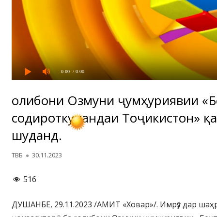
0:00
/ 0:00
Ғолибони Озмуни ҷумҳуриявии «
содироткунандаи Тоҷикистон» қ
шуданд.
Автор
Опубликовано
ТВБ
30.11.2023
516
ДУШАНБЕ, 29.11.2023 /АМИТ «Ховар»/. Имрӯз дар ша