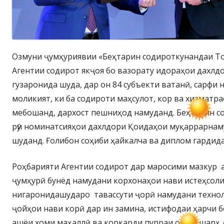
Озмуни ҷумҳуриявии «Беҳтарин содироткунандаи То
Агентии содирот якҷоя бо вазорату идораҳои дахлд
гузаронида шуда, дар он 84 субъекти ватанӣ, сарфи 
моликият, ки ба содироти маҳсулот, кор ва хизматр
мебошанд, дархост пешниҳод намуданд. Беҳтарин с
рӯи номинатсияҳои дахлдори Қоидаҳои муқаррарнам
шуданд. Ғолибон соҳиби ҳайкалча ва диплом гардид
Роҳбарияти Агентии содирот дар маросими мазкур 
ҷумҳурӣ бунёд намудани корхонаҳои нави истеҳсоли
нигаронидашударо тавассути ҷорӣ намудани технол
ҷойҳои нави корӣ дар ин замина, истифодаи ҳарчи
ашёи хоми маҳаллӣ ва коркарди пурраи онро шарҳ 