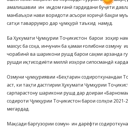
амалишавии ин иқдом ғанӣ гардидани буҷети давл
манбаъҳои нави воридоти асъори хориҷӣ баҳри му
сатҳи таваррумро дар ҷумҳурӣ таъкид намуд.
Ба Ҳукумати Ҷумҳурии Тоҷикистон барои зоҳир на
махсус ба соҳа, инчунин ба ҳамаи ғолибони озмуну
чорабинӣ ва шарикони рушд барои саҳми арзанда г
рушди иқтисодиёти миллӣ изҳори сипосмандӣ карда
Озмуни ҷумҳуриявии «Беҳтарин содироткунандаи Т
аст, ки таҳти дастгирии Ҳукумати Ҷумҳурии Тоҷикис
сарпарастону шарикони рушд дар доираи «Барнома
содироти Ҷумҳурии Тоҷикистон барои солҳои 2021-2
мегардад.
Мақсади баргузории озмун- ин дарёфти содироткун