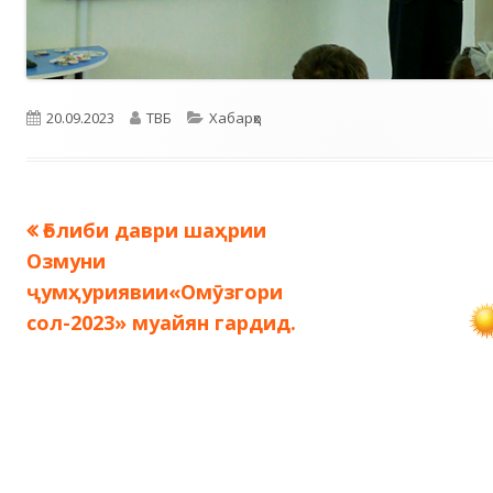
Опубликовано
Автор
Рубрики
20.09.2023
ТВБ
Хабарҳо
Предыдущая
Ғолиби даври шаҳрии
Навигация
запись:
Озмуни
по
ҷумҳуриявии«Омӯзгори
сол-2023» муайян гардид.
записям