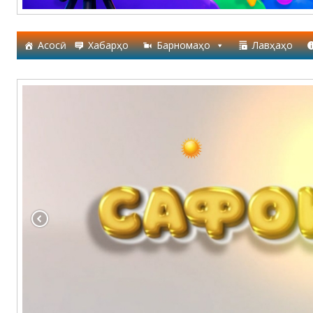
Асосӣ
Хабарҳо
Барномаҳо
Лавҳаҳо