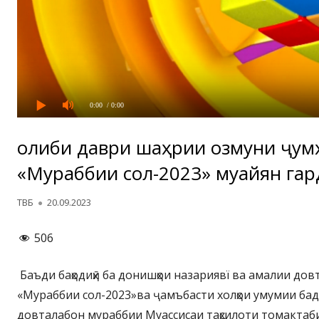
0:00
/ 0:00
Ғолиби даври шаҳрии озмуни ҷум
«Мураббии сол-2023» муайян гар
Автор
Опубликовано
ТВБ
20.09.2023
506
Баъди баҳодиҳӣ ба донишҳои назариявї ва амалии до
«Мураббии сол-2023»ва ҷамъбасти холҳои умумии ба
довталабон мураббии Муассисаи таҳсилоти томактаб