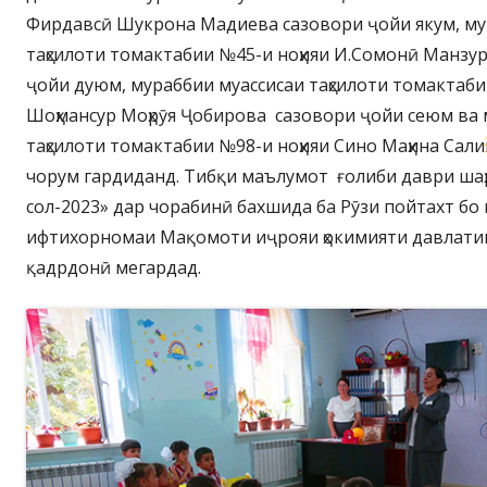
Фирдавсӣ Шукрона Мадиева сазовори ҷойи якум, му
таҳсилоти томактабии №45-и ноҳияи И.Сомонӣ Манзу
ҷойи дуюм, мураббии муассисаи таҳсилоти томактаби
Шоҳмансур Моҳрӯя Ҷобирова сазовори ҷойи сеюм ва 
таҳсилоти томактабии №98-и ноҳияи Сино Маҳина Сал
чорум гардиданд. Тибқи маълумот ғолиби даври ша
сол-2023» дар чорабинӣ бахшида ба Рӯзи пойтахт бо
ифтихорномаи Мақомоти иҷрояи ҳокимияти давлати
қадрдонӣ мегардад.