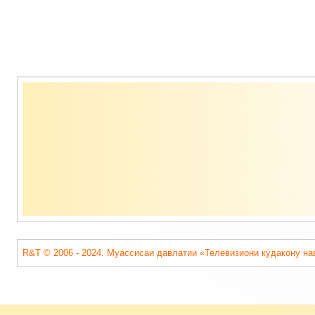
Содержимое
подвала
R&T © 2006 - 2024. Муассисаи давлатии «Телевизиони кӯдакону на