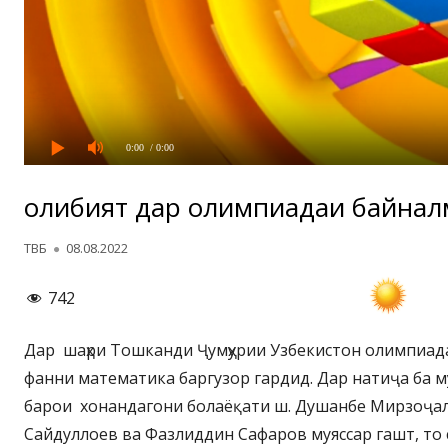
0:00
/ 0:00
Ғолибият дар олимпиадаи байнал
Автор
Опубликовано
ТВБ
08.08.2022
742
Дар шаҳри Тошканди Ҷумҳурии Узбекистон олимпиад
фанни математика баргузор гардид. Дар натиҷа ба м
барои хонандагони болаёқати ш. Душанбе Мирзоҷа
Сайдуллоев ва Фазлиддин Сафаров муяссар гашт, то 