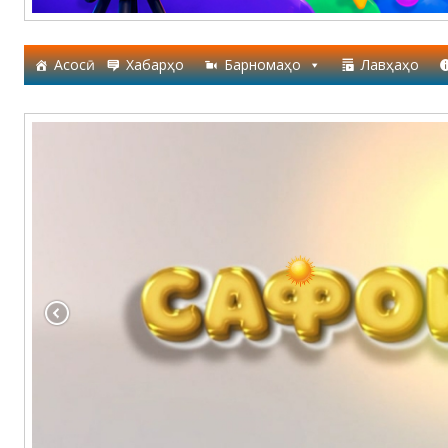
Асосӣ
Хабарҳо
Барномаҳо
Лавҳаҳо