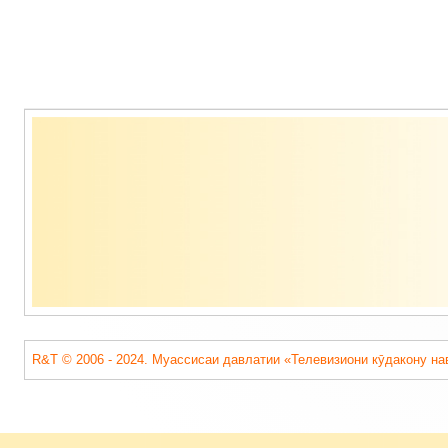
Содержимое
подвала
R&T © 2006 - 2024. Муассисаи давлатии «Телевизиони кӯдакону на