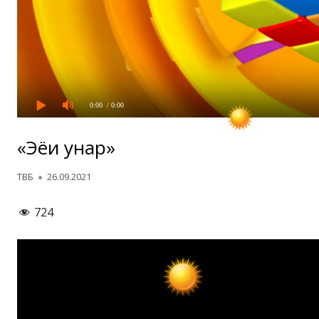
0:00
/ 0:00
«Эҳёи ҳунар»
Автор
Опубликовано
ТВБ
26.09.2021
724