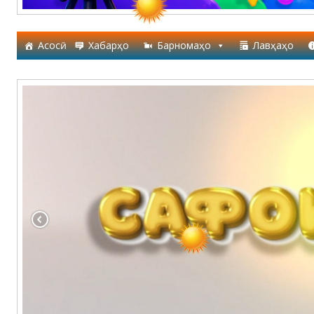
Асосӣ
Хабарҳо
Барномаҳо
Лавҳаҳо