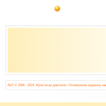
Содержимое
подвала
R&T © 2006 - 2024. Муассисаи давлатии «Телевизиони кӯдакону на