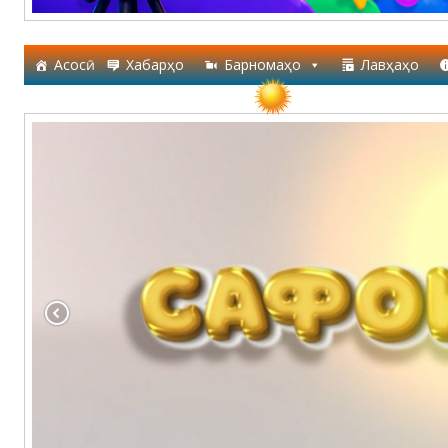
Асосӣ
Хабарҳо
Барномаҳо
Лавҳаҳо