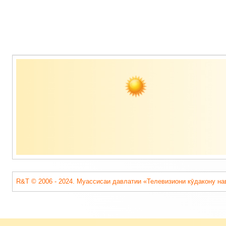
Содержимое
подвала
R&T © 2006 - 2024. Муассисаи давлатии «Телевизиони кӯдакону на