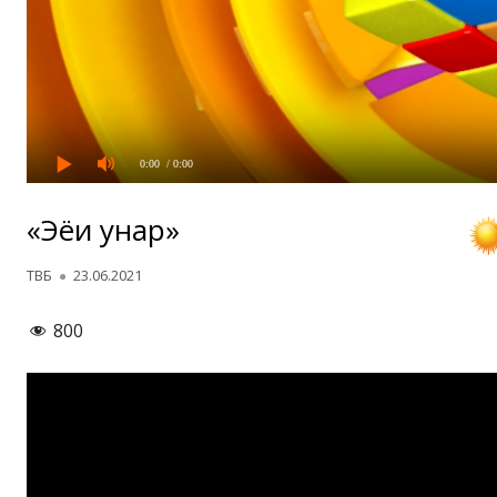
0:00
/ 0:00
«Эҳёи ҳунар»
Автор
Опубликовано
ТВБ
23.06.2021
800