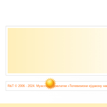
Содержимое
подвала
R&T © 2006 - 2024. Муассисаи давлатии «Телевизиони кӯдакону на