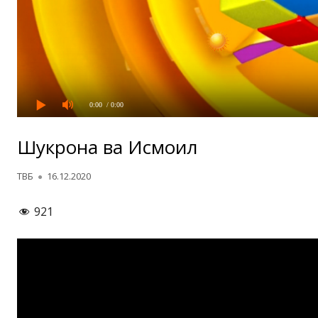
0:00
/ 0:00
Шукрона ва Исмоил
Автор
Опубликовано
ТВБ
16.12.2020
921