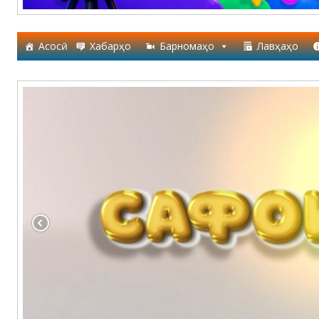
Асосӣ
Хабарҳо
Барномаҳо
Лавҳаҳо