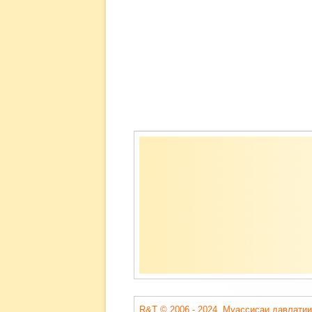
Содержимое
подвала
R&T © 2006 - 2024. Муассисаи давлатии