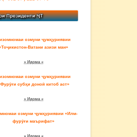
изомномаи озмуни ҷумҳуриявии
«Тоҷикистон-Ватани азизи ман»
» Идома «
изомномаи озмуни ҷумҳуриявии
«Фурӯғи субҳи доноӣ китоб аст»
» Идома «
мномаи озмуни ҷумҳуриявии «Илм-
фурӯғи маърифат»
» Идома «