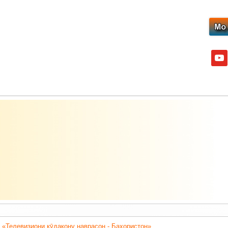
yout
 «Телевизиони кӯдакону наврасон - Баҳористон».