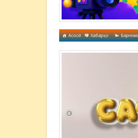
Асосӣ
Хабарҳо
Барном