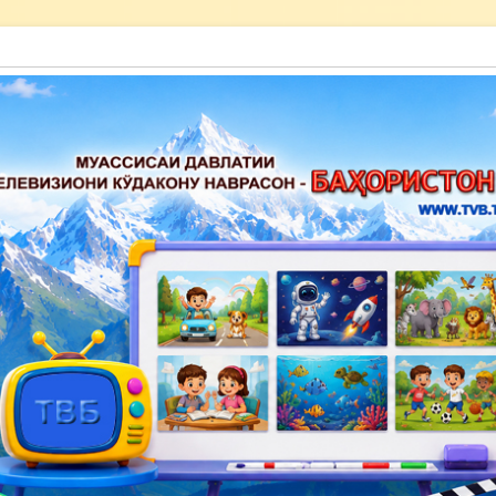
акону наврасон — Баҳористон»