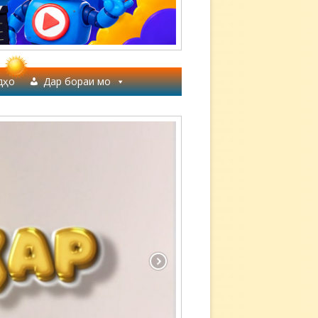
дҳо
Дар бораи мо