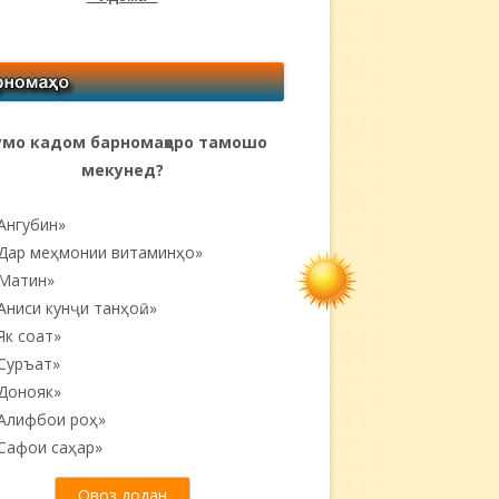
мо кадом барномаҳоро тамошо
мекунед?
Ангубин»
Дар меҳмонии витаминҳо»
Матин»
Аниси кунҷи танҳоӣ...»
Як соат»
Суръат»
Донояк»
Алифбои роҳ»
Сафои саҳар»