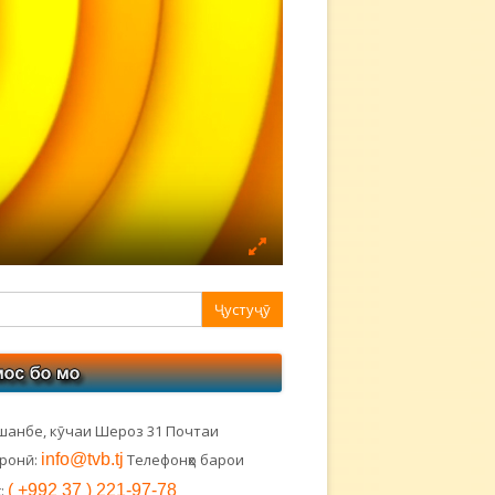
авная
ковая
лонка
шанбе, кӯчаи Шероз 31 Почтаи
тронӣ:
info@tvb.tj
Телефонҳо барои
:
( +992 37 ) 221-97-78