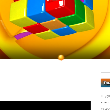
Гл
бо
ко
ш. Ду
элек
тамос