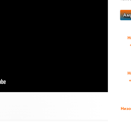
Н
Н
Низо