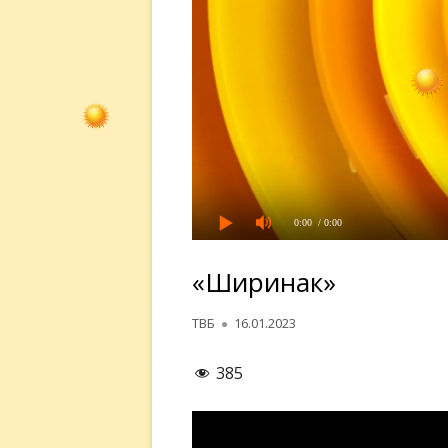
0:00
/ 0:00
«Ширинак»
Автор
Опубликовано
ТВБ
16.01.2023
385