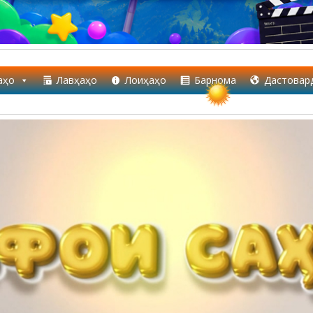
аҳо
Лавҳаҳо
Лоиҳаҳо
Барнома
Дастовар