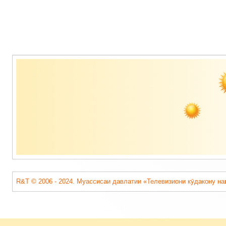
Содержимое
подвала
R&T © 2006 - 2024. Муассисаи давлатии «Телевизиони кӯдакону на