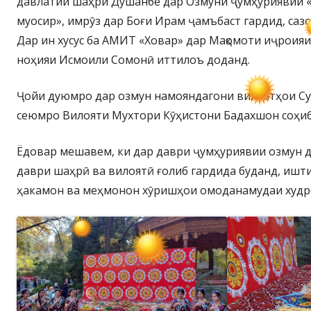
давлатии шаҳри Душанбе дар Озмуни ҷумҳуриявии 
муосир», имрӯз дар Боғи Ирам ҷамъбаст гардид, саз
Дар ин хусус ба АМИТ «Ховар» дар Мақомоти иҷроия
ноҳияи Исмоили Сомонӣ иттилоъ доданд.
Ҷойи дуюмро дар озмун намояндагони вилоятҳои Су
сеюмро Вилояти Мухтори Кӯҳистони Бадахшон соҳиб
Ёдовар мешавем, ки дар даври ҷумҳуриявии озмун д
даври шаҳрӣ ва вилоятӣ ғолиб гардида буданд, ишт
ҳакамон ва меҳмонон хӯришҳои омоданамудаи худр