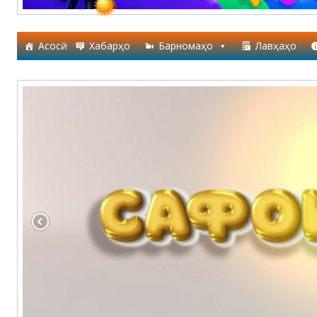
Асосӣ
Хабарҳо
Барномаҳо
Лавҳаҳо