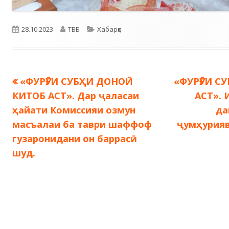
Опубликовано
Автор
Рубрики
28.10.2023
ТВБ
Хабарҳо
Предыдущая
Следующа
«ФУРӮҒИ СУБҲИ ДОНОӢ
«ФУРӮҒИ С
Навигация
запись:
запись:
КИТОБ АСТ». Дар ҷаласаи
АСТ». 
по
ҳайати Комиссияи озмун
да
масъалаи ба таври шаффоф
ҷумҳурияв
записям
гузаронидани он баррасӣ
шуд.