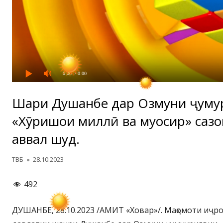
0:00
/ 0:00
Шаҳри Душанбе дар Озмуни ҷумҳ
«Хӯришҳои миллӣ ва муосир» саз
аввал шуд.
Автор
Опубликовано
ТВБ
28.10.2023
492
ДУШАНБЕ, 28.10.2023 /АМИТ «Ховар»/. Мақомоти иҷр