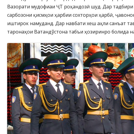
Вазорати мудофиаи ҶТ роҳандозӣ шуд. Дар тадбири
сарбозони қисмҳои ҳарбии сохторҳои ҳарбӣ, ҷавоно
иштирок намуданд. Дар навбати хеш аҳли санъат тав
таронаҳои Ватандўстона табъи ҳозиринро болида н