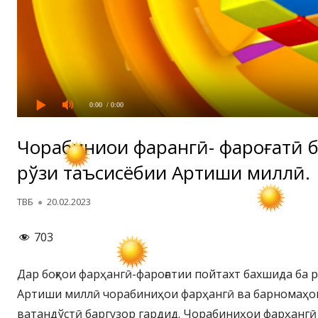
0:00
/ 0:00
Чорабиниҳои фарҳангӣ- фароғатӣ 
рўзи таъсисёбии Артиши миллӣ.
Автор
Опубликовано
ТВБ
20.02.2023
703
Дар боғҳои фарҳангӣ-фароғатии пойтахт бахшида ба 
Артиши миллӣ чорабиниҳои фарҳангӣ ва барномаҳои
ватандўстӣ баргузор гардид. Чорабиниҳои фарҳангӣ