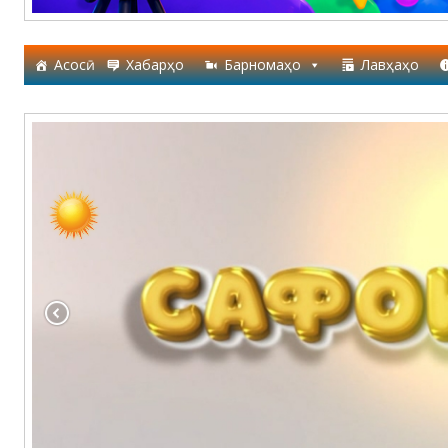
Асосӣ
Хабарҳо
Барномаҳо
Лавҳаҳо