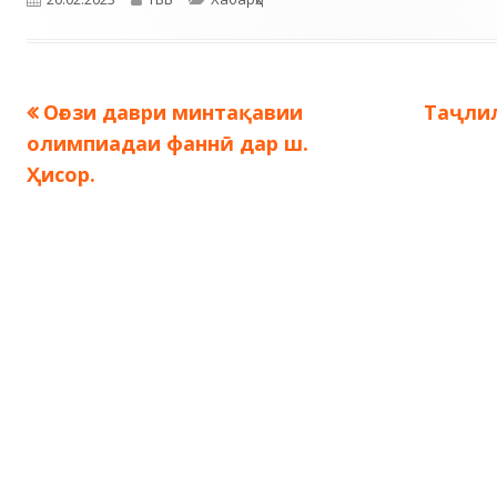
Предыдущая
Следу
Оғози даври минтақавии
Таҷлил
Навигация
запись:
запись
олимпиадаи фаннӣ дар ш.
по
Ҳисор.
записям