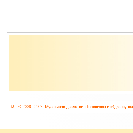
Содержимое
подвала
R&T © 2006 - 2024. Муассисаи давлатии «Телевизиони кӯдакону на