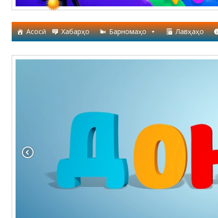
Асосӣ
Хабарҳо
Барномаҳо
Лавҳаҳо