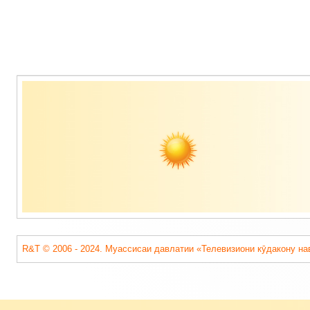
Содержимое
подвала
R&T © 2006 - 2024. Муассисаи давлатии «Телевизиони кӯдакону на