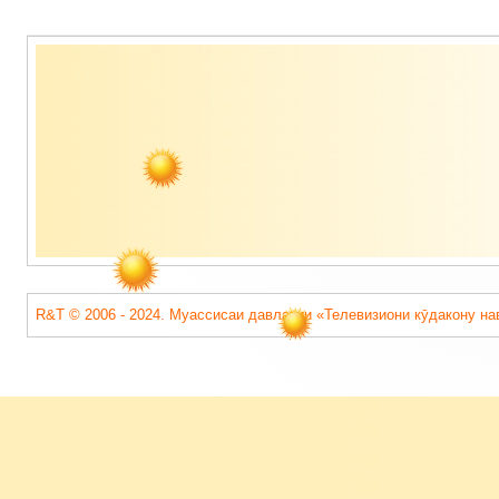
Содержимое
подвала
R&T © 2006 - 2024. Муассисаи давлатии «Телевизиони кӯдакону на