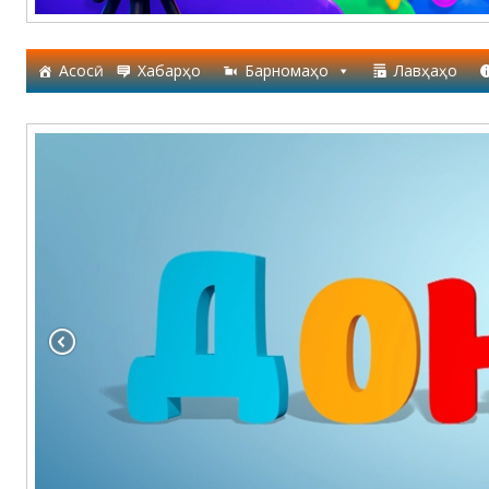
Асосӣ
Хабарҳо
Барномаҳо
Лавҳаҳо