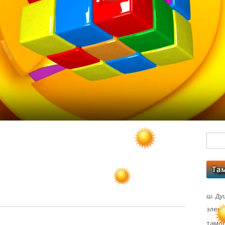
Гл
бо
ко
ш. Ду
элек
тамос