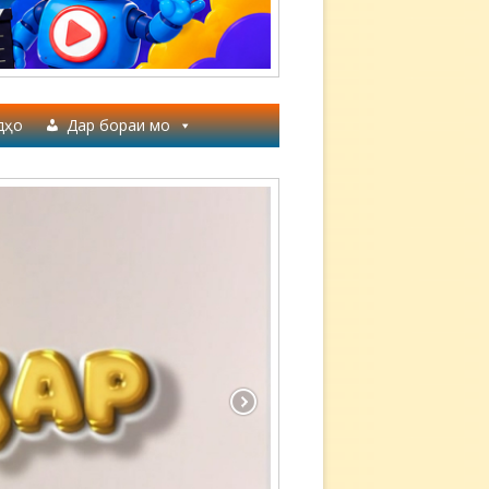
дҳо
Дар бораи мо