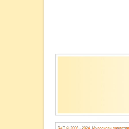
Содержимое
подвала
R&T © 2006 - 2024. Муассисаи давлатии