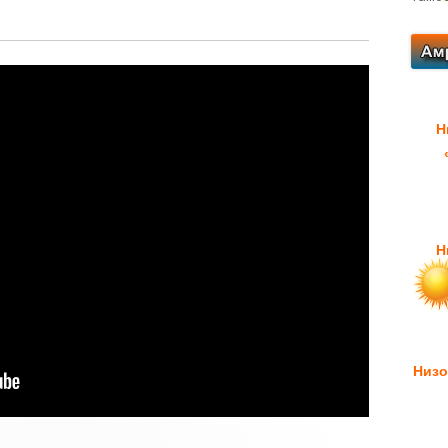
Н
Н
Низо