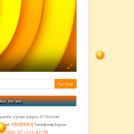
авная
ковая
лонка
шанбе, кӯчаи Шероз 31 Почтаи
тронӣ:
info@tvb.tj
Телефонҳо барои
:
( +992 37 ) 221-97-78