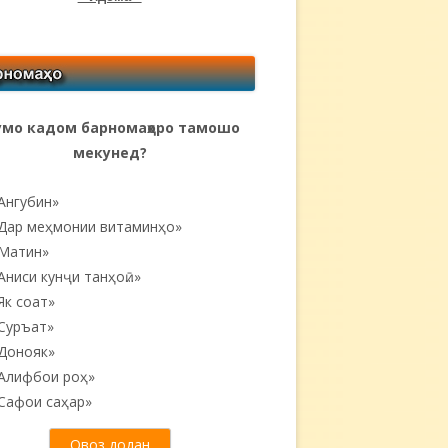
мо кадом барномаҳоро тамошо
мекунед?
Ангубин»
Дар меҳмонии витаминҳо»
Матин»
Аниси кунҷи танҳоӣ...»
Як соат»
Суръат»
Донояк»
Алифбои роҳ»
Сафои саҳар»