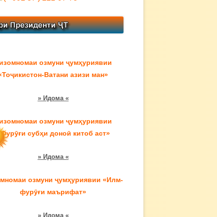
изомномаи озмуни ҷумҳуриявии
«Тоҷикистон-Ватани азизи ман»
» Идома «
изомномаи озмуни ҷумҳуриявии
«Фурӯғи субҳи доноӣ китоб аст»
» Идома «
мномаи озмуни ҷумҳуриявии «Илм-
фурӯғи маърифат»
» Идома «