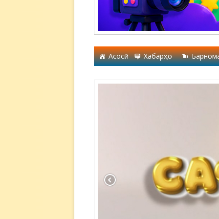
Асосӣ
Хабарҳо
Барном