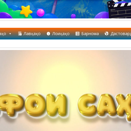
аҳо
Лавҳаҳо
Лоиҳаҳо
Барнома
Дастовар