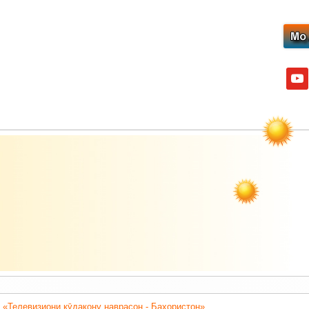
yout
 «Телевизиони кӯдакону наврасон - Баҳористон».