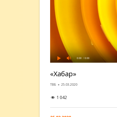
0:00
/ 0:00
«Хабар»
Автор
Опубликовано
ТВБ
25.03.2020
1 042