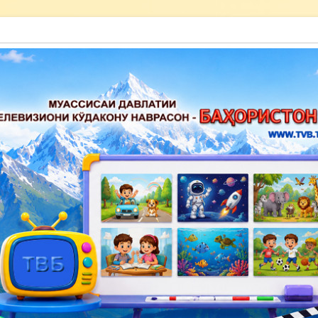
акону наврасон — Баҳористон»