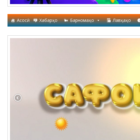
Асосӣ
Хабарҳо
Барномаҳо
Лавҳаҳо