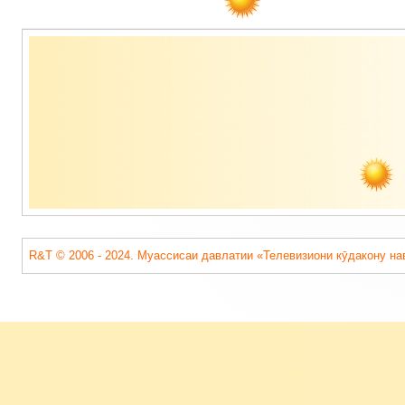
Содержимое
подвала
R&T © 2006 - 2024. Муассисаи давлатии «Телевизиони кӯдакону на