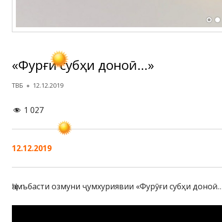
«Фурӯғи субҳи доноӣ…»
Автор
Опубликовано
ТВБ
12.12.2019
1 027
12.12.2019
Ҷамъбасти озмуни ҷумхуриявии «Фурӯғи субҳи доноӣ