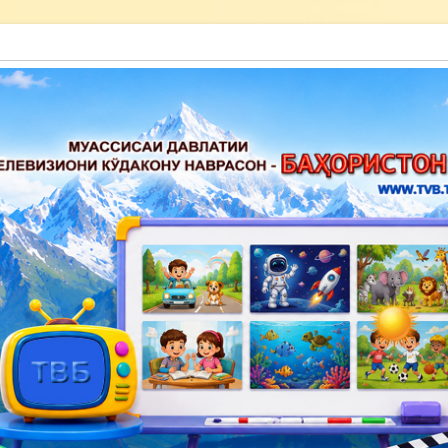
акону наврасон — Баҳористон»