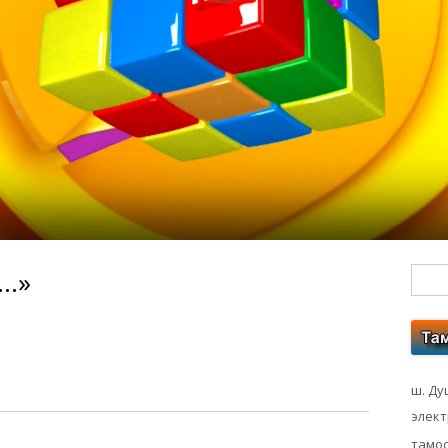
ӣ…»
Гл
бо
ко
ш. Ду
элек
тамос