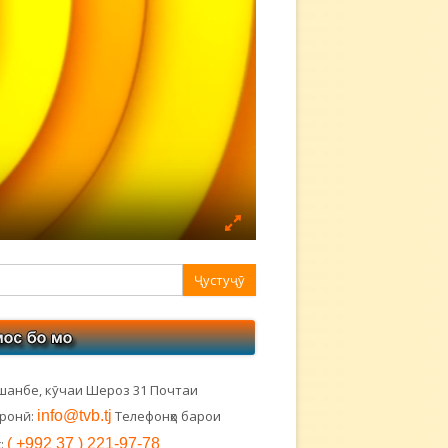
авная
ковая
лонка
шанбе, кӯчаи Шероз 31 Почтаи
тронӣ:
info@tvb.tj
Телефонҳо барои
:
( +992 37 ) 221-97-78