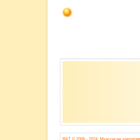
Содержимое
подвала
R&T © 2006 - 2024. Муассисаи давлатии