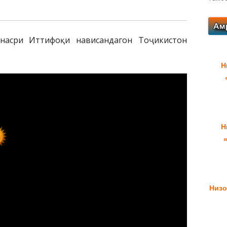
асри Иттифоқи нависандагон Тоҷикистон
Н
Н
Низо