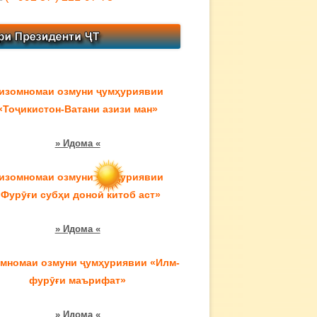
изомномаи озмуни ҷумҳуриявии
«Тоҷикистон-Ватани азизи ман»
» Идома «
изомномаи озмуни ҷумҳуриявии
«Фурӯғи субҳи доноӣ китоб аст»
» Идома «
мномаи озмуни ҷумҳуриявии «Илм-
фурӯғи маърифат»
» Идома «