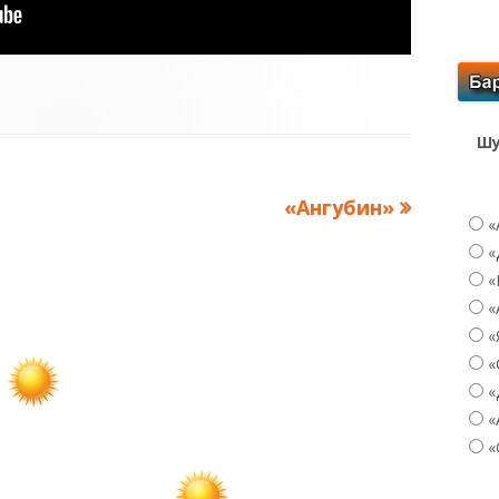
Шу
Следующая
«Ангубин»
«
запись:
«
«
«
«
«
«
«
«