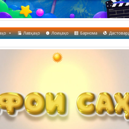
аҳо
Лавҳаҳо
Лоиҳаҳо
Барнома
Дастовар