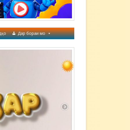
дҳо
Дар бораи мо