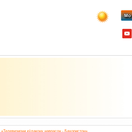
yout
 «Телевизиони кӯдакону наврасон - Баҳористон».