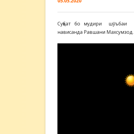
05.05.2020
Суҳбат бо мудири шӯъбаи н
нависанда Равшани Махсумзод.