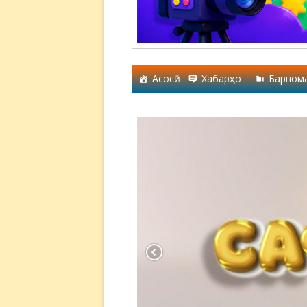
Асосӣ
Хабарҳо
Барном