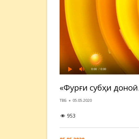
0:00
/ 0:00
«Фурӯғи субҳи доно
Автор
Опубликовано
ТВБ
05.05.2020
953