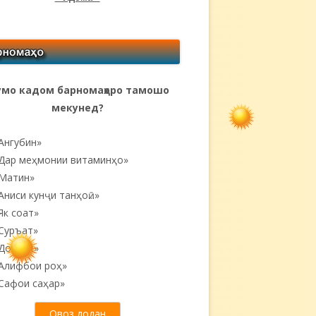
мо кадом барномаҳоро тамошо
мекунед?
Ангубин»
Дар меҳмонии витаминҳо»
Матин»
Аниси кунҷи танҳоӣ...»
Як соат»
Суръат»
Донояк»
Алифбои роҳ»
Сафои саҳар»