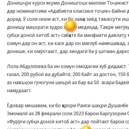
Донишҷӯи курси якуми Донишгоҳи миллии Тоҷикист
дар номинатсияи «Адабиёти классики тоҷик» байни д
дорад. Ӯ соли сеюм аст, ки бо завқи зиёд тавассути 
донишу маҳорати худро сайқал медиҳад. Тавре мегӯя
субҳи доноӣ китоб аст» сабқате ба манфиати давлату
озмун дар он аст, ки касе дар он мағлуб намешавад,
донише, ки омӯхтааст, дар зиндагӣ ба ӯ ҳатман дар
Лола Абдуллоева ба ин озмун омодагии хуб дидааст. 
ғазал, 200 рубоӣ ва дубайтӣ, 200 байт аз достон, 150 б
аз навъҳои гуногуни шеърӣ аз бар ва 50 асари баде
намудааст.
Ёдовар мешавем, ки бо қарори Раиси шаҳри Душанбе
Эмомалӣ аз 28 феврали соли 2023 барои баргузории
«Фурӯғи субҳи доноӣ китоб аст» дар пойтахт барои со