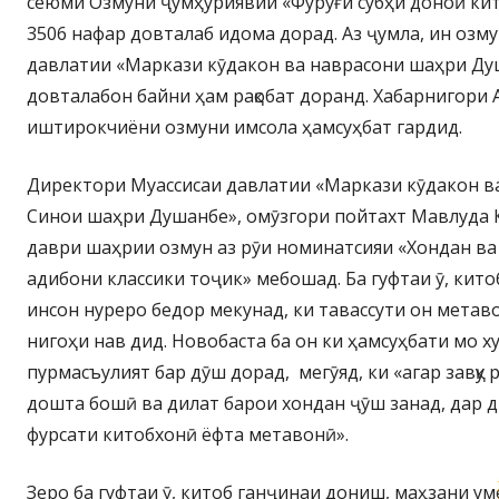
сеюми Озмуни ҷумҳуриявии «Фурӯғи субҳи доноӣ кит
3506 нафар довталаб идома дорад. Аз ҷумла, ин озм
давлатии «Маркази кӯдакон ва наврасони шаҳри Ду
довталабон байни ҳам рақобат доранд. Хабарнигори
иштирокчиёни озмуни имсола ҳамсуҳбат гардид.
Директори Муассисаи давлатии «Маркази кӯдакон в
Синои шаҳри Душанбе», омӯзгори пойтахт Мавлуда
даври шаҳрии озмун аз рӯи номинатсияи «Хондан ва
адибони классики тоҷик» мебошад. Ба гуфтаи ӯ, китоб
инсон нуреро бедор мекунад, ки тавассути он метав
нигоҳи нав дид. Новобаста ба он ки ҳамсуҳбати мо х
пурмасъулият бар дӯш дорад, мегӯяд, ки «агар завқу
дошта бошӣ ва дилат барои хондан ҷӯш занад, дар д
фурсати китобхонӣ ёфта метавонӣ».
Зеро ба гуфтаи ӯ, китоб ганҷинаи дониш, маҳзани ум