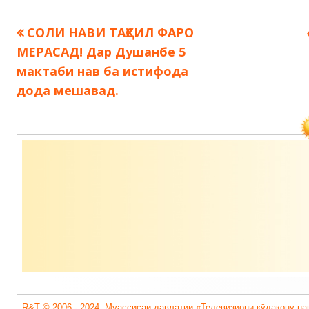
Предыдущая
СОЛИ НАВИ ТАҲСИЛ ФАРО
Навигация
запись:
МЕРАСАД! Дар Душанбе 5
по
мактаби нав ба истифода
дода мешавад.
записям
Содержимое
подвала
R&T © 2006 - 2024. Муассисаи давлатии «Телевизиони кӯдакону на