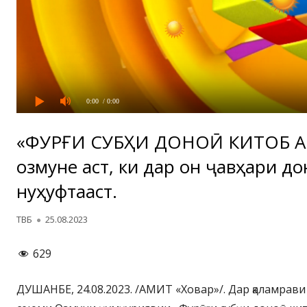
0:00
/ 0:00
«ФУРӮҒИ СУБҲИ ДОНОӢ КИТОБ А
озмуне аст, ки дар он ҷавҳари д
нуҳуфтааст.
Автор
Опубликовано
ТВБ
25.08.2023
629
ДУШАНБЕ, 24.08.2023. /АМИТ «Ховар»/. Дар қаламрав