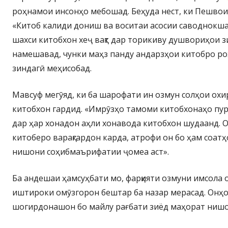
роҳнамои инсонҳо мебошад. Беҳуда нест, ки Пешвои
«Китоб калиди дониш ва воситаи асосии саводнокшавӣ
шахси китобхон хеҷ вақт дар торикиву душвориҳои 
намешавад, чунки маҳз панду андарзҳои китобро ро
зиндагӣ меҳисобад.
Мавсуф мегӯяд, ки ба шарофати ин озмун солҳои ох
китобхон гардид. «Имрӯзҳо тамоми китобхонаҳо пур 
дар ҳар хонадон аҳли хонавода китобхон шудаанд. 
китоберо варақгардон карда, атрофи он бо ҳам соатҳ
нишони соҳибмаърифатии ҷомеа аст».
Ба андешаи ҳамсуҳбати мо, фарқияти озмуни имсола о
иштироки омӯзгорон бештар ба назар мерасад. Онҳо 
шогирдонашон бо майлу рағбати зиёд маҳорат нишо