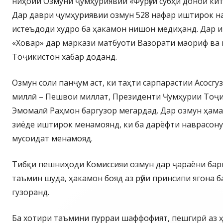
ниҳоии Озмуни ҷумҳуриявии «Фурӯғи субҳи доноӣ кит
Дар даври ҷумҳуриявии озмун 528 нафар иштирок на
истеъдоди худро ба ҳакамон нишон медиҳанд. Дар и
«Ховар» дар маркази матбуоти Вазорати маориф ва
Тоҷикистон хабар доданд.
Озмун соли панҷум аст, ки таҳти сарпарастии Асосгу
миллӣ – Пешвои миллат, Президенти Ҷумҳурии Тоҷ
Эмомалӣ Раҳмон баргузор мегардад. Дар озмун ҳам
зиёде иштирок менамоянд, ки ба дарёфти наврасон
мусоидат менамояд.
Тибқи пешниҳоди Комиссияи озмун дар ҷараёни ба
таъмин шуда, ҳакамон бояд аз рӯйи принсипи ягона 
гузоранд.
Ба хотири таъмини пурраи шаффофият, пешгирӣ аз 