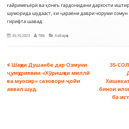
ғайримеъёрӣ ва қонеъ гардонидани дархости иштир
шуморида шудааст, ки ҷараёни даври чоруми озмун 
гирифта шавад.
Опубликовано
Автор
Рубрики
30.10.2023
ТВБ
Хабарҳо
Предыдущая
Следу
Шаҳри Душанбе дар Озмуни
35-СО
Навигация
запись:
запись
ҷумҳуриявии «Хӯришҳои миллӣ
по
ва муосир» сазовори ҷойи
Хишекат
аввал шуд.
бинои ило
записям
ба ис