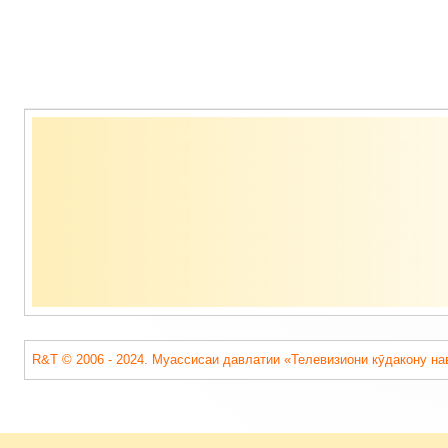
Содержимое
подвала
R&T © 2006 - 2024. Муассисаи давлатии «Телевизиони кӯдакону на