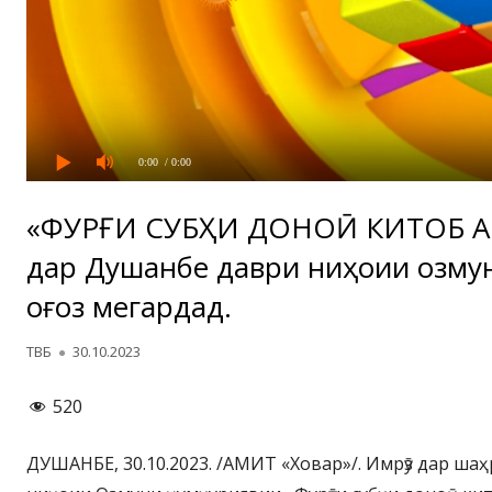
0:00
/ 0:00
«ФУРӮҒИ СУБҲИ ДОНОӢ КИТОБ А
дар Душанбе даври ниҳоии озму
оғоз мегардад.
Автор
Опубликовано
ТВБ
30.10.2023
520
ДУШАНБЕ, 30.10.2023. /АМИТ «Ховар»/. Имрӯз дар ша