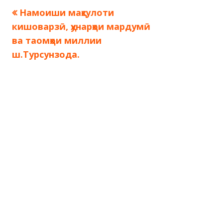
Предыдущая
Намоиши маҳсулоти
Навигация
запись:
кишоварзӣ, ҳунарҳои мардумӣ
по
ва таомҳои миллии
ш.Турсунзода.
записям