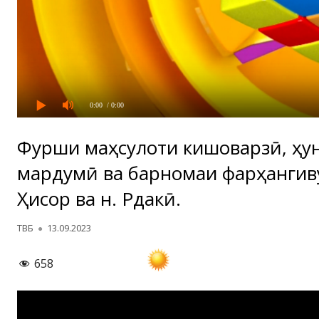
0:00
/ 0:00
Фурӯши маҳсулоти кишоварзӣ, ҳу
мардумӣ ва барномаи фарҳангив
Ҳисор ва н. Рӯдакӣ.
Автор
Опубликовано
ТВБ
13.09.2023
658