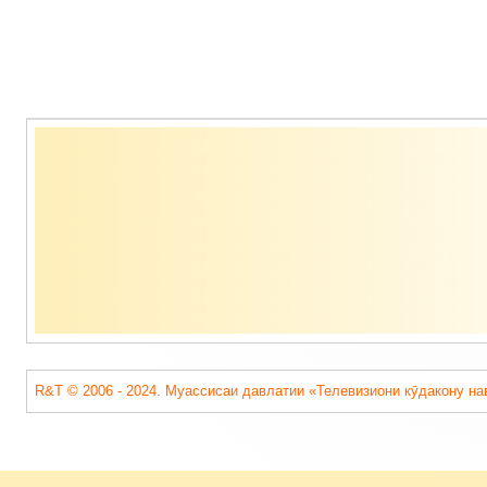
Содержимое
подвала
R&T © 2006 - 2024. Муассисаи давлатии «Телевизиони кӯдакону на