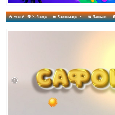
Асосӣ
Хабарҳо
Барномаҳо
Лавҳаҳо