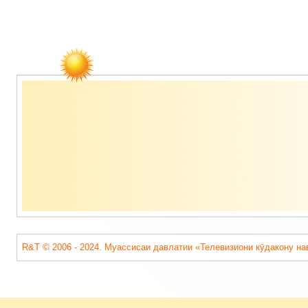
Содержимое
подвала
R&T © 2006 - 2024. Муассисаи давлатии «Телевизиони кӯдакону на