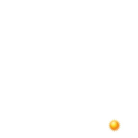
по
записям