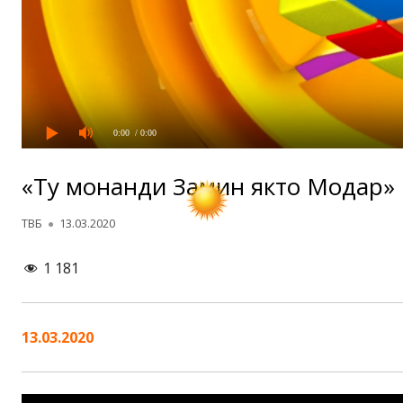
0:00
/ 0:00
«Ту монанди Замин яктоӣ Модар»
Автор
Опубликовано
ТВБ
13.03.2020
1 181
13.03.2020