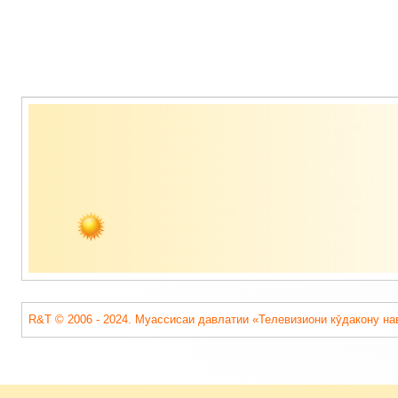
Содержимое
подвала
R&T © 2006 - 2024. Муассисаи давлатии «Телевизиони кӯдакону на