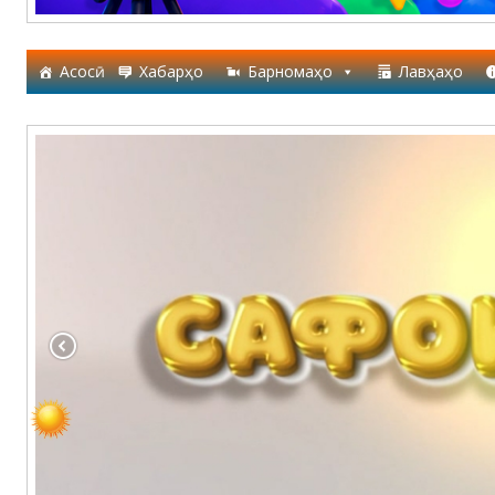
Асосӣ
Хабарҳо
Барномаҳо
Лавҳаҳо