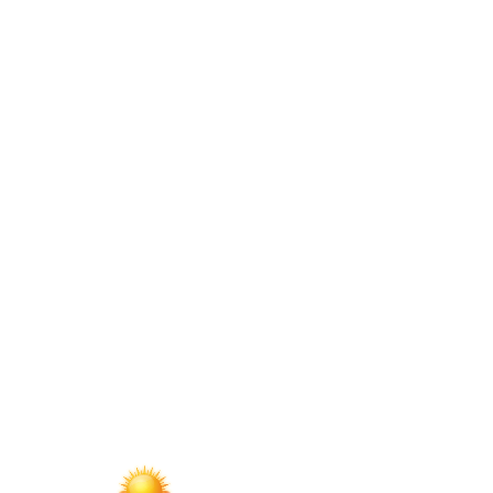
запись:
по
записям