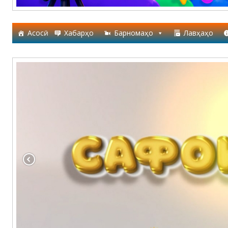
Асосӣ
Хабарҳо
Барномаҳо
Лавҳаҳо