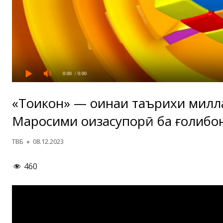
0:00
/ 0:00
«Тоҷикон» — оинаи таърихи милл
Маросими ҷоизасупорӣ ба ғолибо
Автор
Опубликовано
ТВБ
08.12.2023
460