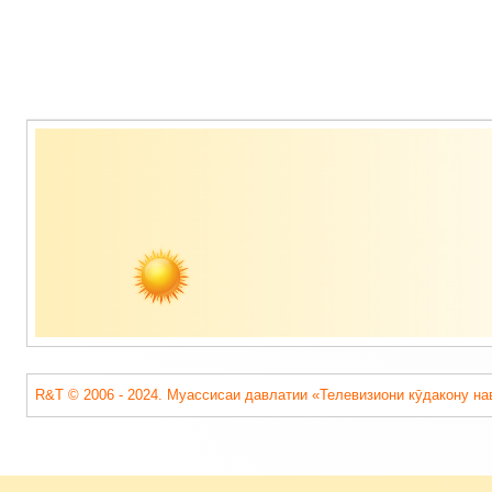
Содержимое
подвала
R&T © 2006 - 2024. Муассисаи давлатии «Телевизиони кӯдакону на