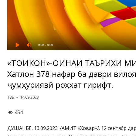
0:00
/ 0:00
«ТОҶИКОН»-ОИНАИ ТАЪРИХИ МИ
Хатлон 378 нафар ба даври вило
ҷумҳуриявӣ роҳхат гирифт.
Автор
Опубликовано
ТВБ
14.09.2023
454
ДУШАНБЕ, 13.09.2023. /АМИТ «Ховар»/. 12 сентябр да