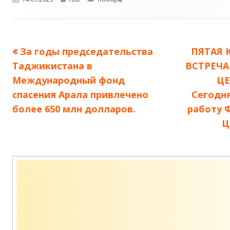
Предыдущая
Следую
За годы председательства
ПЯТАЯ 
Навигация
запись:
запись:
Таджикистана в
ВСТРЕЧА
по
Международный фонд
ЦЕ
спасения Арала привлечено
Сегодн
записям
более 650 млн долларов.
работу 
Ц
Содержимое
подвала