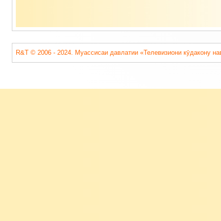
R&T © 2006 - 2024. Муассисаи давлатии «Телевизиони кӯдакону на