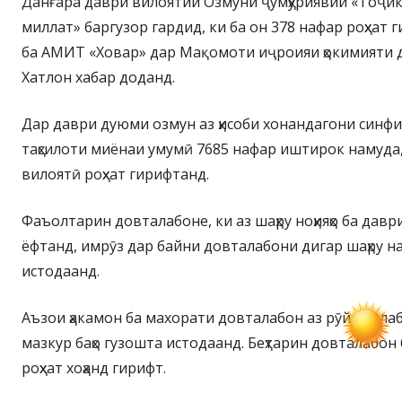
Данғара даври вилоятии Озмуни ҷумҳуриявии «Тоҷи
миллат» баргузор гардид, ки ба он 378 нафар роҳхат г
ба АМИТ «Ховар» дар Мақомоти иҷроияи ҳокимияти 
Хатлон хабар доданд.
Дар даври дуюми озмун аз ҳисоби хонандагони синфи 
таҳсилоти миёнаи умумӣ 7685 нафар иштирок намуда, 
вилоятӣ роҳхат гирифтанд.
Фаъолтарин довталабоне, ки аз шаҳру ноҳияҳо ба давр
ёфтанд, имрӯз дар байни довталабони дигар шаҳру н
истодаанд.
Аъзои ҳакамон ба махорати довталабон аз рӯйи тала
мазкур баҳо гузошта истодаанд. Беҳтарин довталабон
роҳхат хоҳанд гирифт.