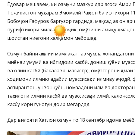
Ёдовар мешавем, ки озмуни мазкур дар асоси Амри 
Тоҷикистон муҳтарам Эмомалӣ Раҳмон ба ифтихори 1
Бобоҷон Ғафуров баргузор гардида, мақсад аз он ар
пурифтихори миллати тоҷик, омӯзиши амиқу ҳамаҷо
шоистаи ниёгони халқамон мебошад.
Озмун байни аҳолии мамлакат, аз ҷумла хонандагони м
миёнаи умумӣ ва ибтидоии касбӣ, донишҷӯёни муасси
ва олии касбӣ (бакалавр, магистр), омӯзгорони ҳамаи з
ходимони илмию адабии муассисаҳои илмиву эҷодӣ, ф
аспирантон, унвонҷӯён, номзадони илм ва докторант
таҳсилоти илмии касбӣ ва муассисаҳои илмӣ, калонсо
касбу кори гуногун доир мегардад.
Дар вилояти Хатлон озмун то 18 сентябр идома меёб