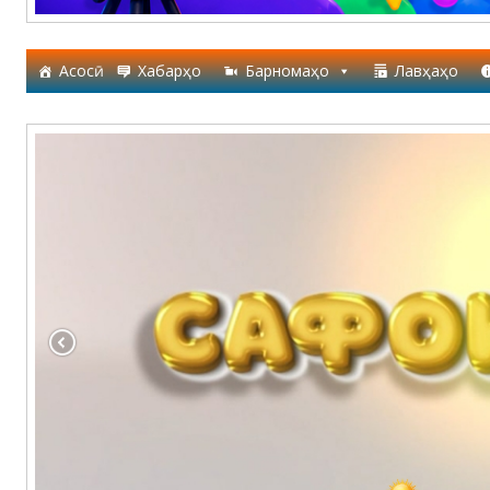
Асосӣ
Хабарҳо
Барномаҳо
Лавҳаҳо