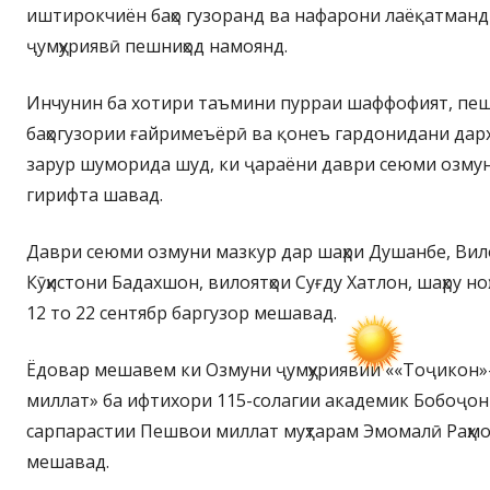
иштирокчиён баҳо гузоранд ва нафарони лаёқатманд
ҷумҳуриявӣ пешниҳод намоянд.
Инчунин ба хотири таъмини пурраи шаффофият, пешг
баҳогузории ғайримеъёрӣ ва қонеъ гардонидани да
зарур шуморида шуд, ки ҷараёни даври сеюми озмун
гирифта шавад.
Даври сеюми озмуни мазкур дар шаҳри Душанбе, Ви
Кӯҳистони Бадахшон, вилоятҳои Суғду Хатлон, шаҳру ноҳ
12 то 22 сентябр баргузор мешавад.
Ёдовар мешавем ки Озмуни ҷумҳуриявии ««Тоҷикон»
миллат» ба ифтихори 115-солагии академик Бобоҷон 
сарпарастии Пешвои миллат муҳтарам Эмомалӣ Раҳмо
мешавад.