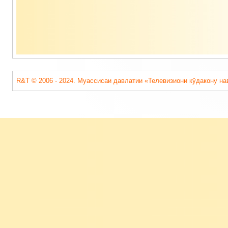
R&T © 2006 - 2024. Муассисаи давлатии «Телевизиони кӯдакону на