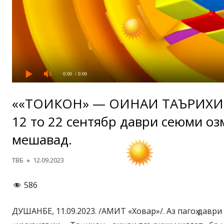
0:00
/ 0:00
««ТОҶИКОН» — ОИНАИ ТАЪРИХИ
12 то 22 сентябр даври сеюми оз
мешавад.
Автор
Опубликовано
ТВБ
12.09.2023
586
ДУШАНБЕ, 11.09.2023. /АМИТ «Ховар»/. Аз пагоҳ давр