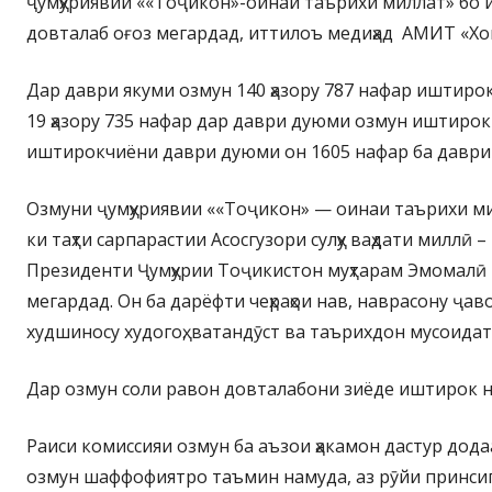
ҷумҳуриявии ««Тоҷикон»-оинаи таърихи миллат» бо
довталаб оғоз мегардад, иттилоъ медиҳад АМИТ «Хо
Дар даври якуми озмун 140 ҳазору 787 нафар иштиро
19 ҳазору 735 нафар дар даври дуюми озмун иштирок
иштирокчиёни даври дуюми он 1605 нафар ба даври 
Озмуни ҷумҳуриявии ««Тоҷикон» — оинаи таърихи мил
ки таҳти сарпарастии Асосгузори сулҳу ваҳдати миллӣ 
Президенти Ҷумҳурии Тоҷикистон муҳтарам Эмомалӣ 
мегардад. Он ба дарёфти чеҳраҳои нав, наврасону ҷа
худшиносу худогоҳ, ватандӯст ва таърихдон мусоида
Дар озмун соли равон довталабони зиёде иштирок 
Раиси комиссияи озмун ба аъзои ҳакамон дастур дода
озмун шаффофиятро таъмин намуда, аз рӯйи принсип