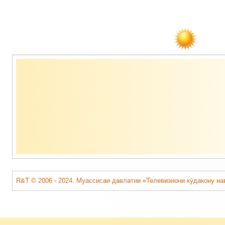
Содержимое
подвала
R&T © 2006 - 2024. Муассисаи давлатии «Телевизиони кӯдакону на