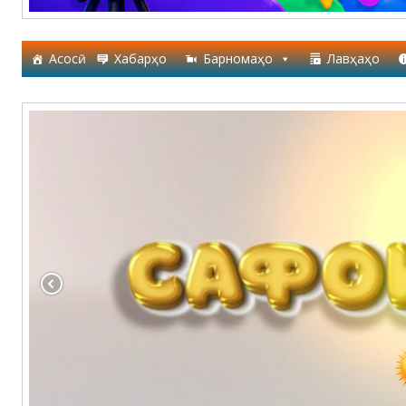
Асосӣ
Хабарҳо
Барномаҳо
Лавҳаҳо