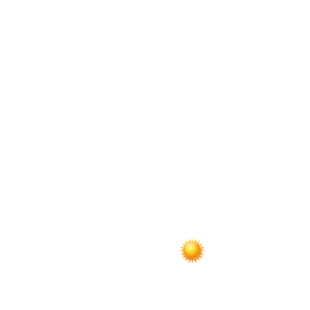
по
записям