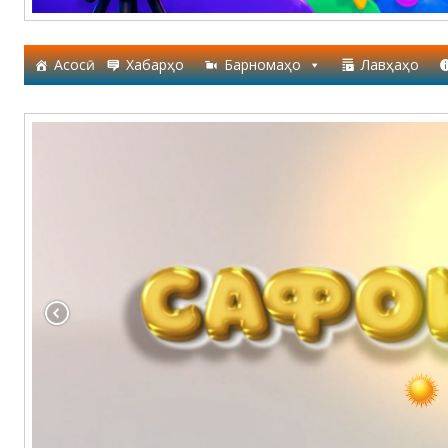
Асосӣ
Хабарҳо
Барномаҳо
Лавҳаҳо