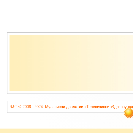
Содержимое
подвала
R&T © 2006 - 2024. Муассисаи давлатии «Телевизиони кӯдакону на