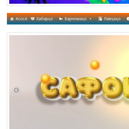
Асосӣ
Хабарҳо
Барномаҳо
Лавҳаҳо