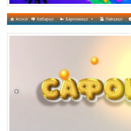
Асосӣ
Хабарҳо
Барномаҳо
Лавҳаҳо