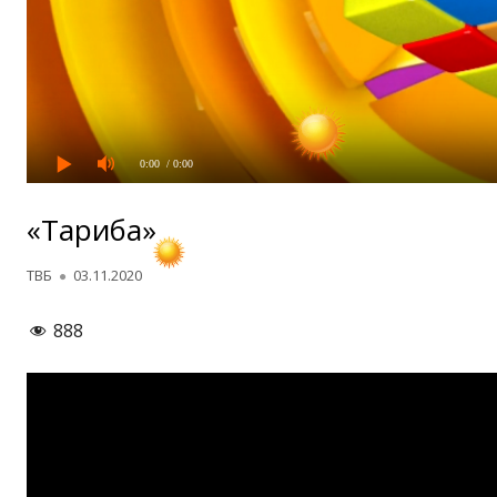
0:00
/ 0:00
«Таҷриба»
Автор
Опубликовано
ТВБ
03.11.2020
888