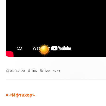
Опубликовано
Автор
Рубрики
03.11.2020
ТВБ
Барномаҳо
Предыдущая
«Ифтихор»
Навигация
запись: