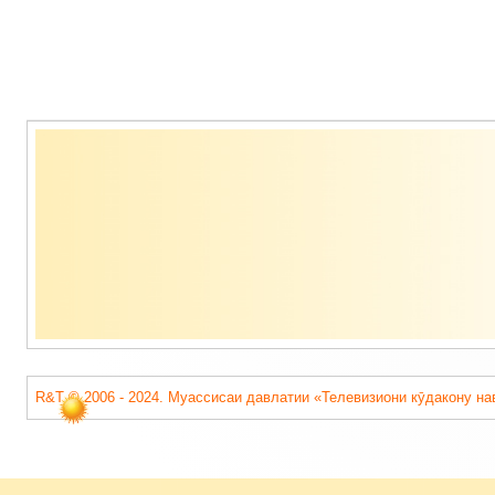
Содержимое
подвала
R&T © 2006 - 2024. Муассисаи давлатии «Телевизиони кӯдакону на