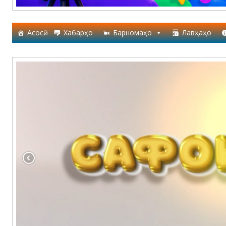
Асосӣ
Хабарҳо
Барномаҳо
Лавҳаҳо