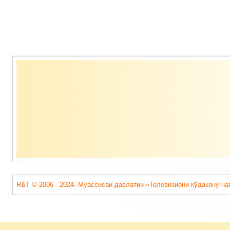
Содержимое
подвала
R&T © 2006 - 2024. Муассисаи давлатии «Телевизиони кӯдакону на