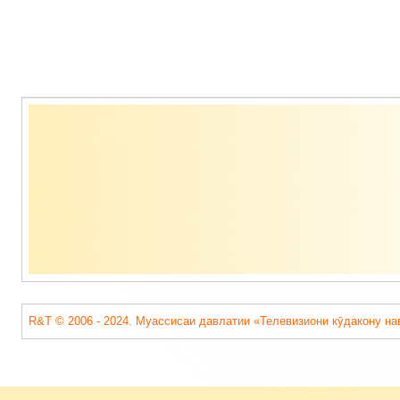
Содержимое
подвала
R&T © 2006 - 2024. Муассисаи давлатии «Телевизиони кӯдакону на