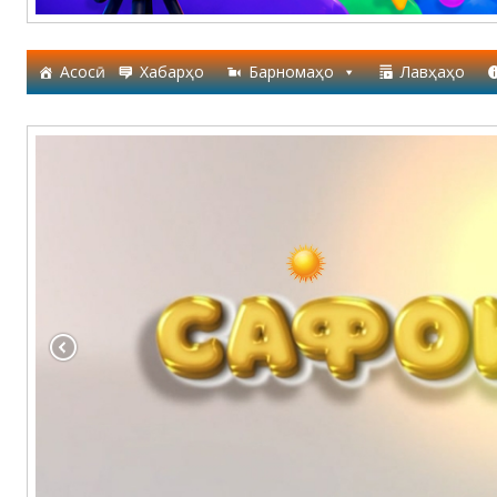
Асосӣ
Хабарҳо
Барномаҳо
Лавҳаҳо