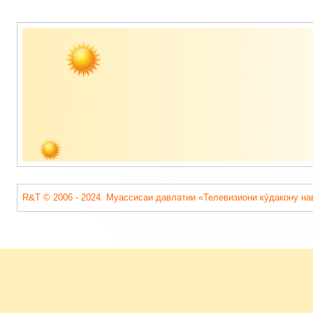
Содержимое
подвала
R&T © 2006 - 2024. Муассисаи давлатии «Телевизиони кӯдакону на