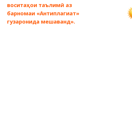
воситаҳои таълимӣ аз
записям
барномаи «Антиплагиат»
гузаронида мешаванд».