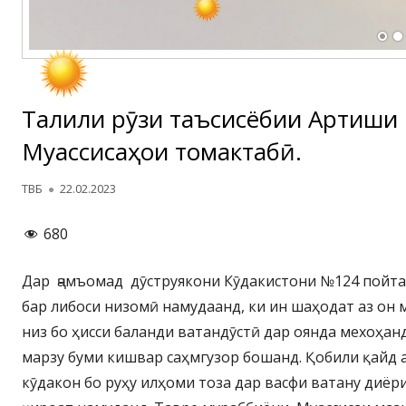
Таҷлили рӯзи таъсисёбии Артиши
Муассисаҳои томактабӣ.
Автор
Опубликовано
ТВБ
22.02.2023
680
Дар ҷамъомад дӯструякони Кӯдакистони №124 пойтах
бар либоси низомӣ намудаанд, ки ин шаҳодат аз он 
низ бо ҳисси баланди ватандӯстӣ дар оянда мехоҳан
марзу буми кишвар саҳмгузор бошанд. Қобили қайд а
кӯдакон бо руҳу илҳоми тоза дар васфи ватану диё