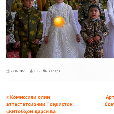
Опубликовано
Автор
Рубрики
22.02.2023
ТВБ
Хабарҳо
Предыдущая
Сл
Комиссияи олии
Ар
Навигация
запись:
зап
аттестатсионии Тоҷикистон:
боэ
по
«Китобҳои дарсӣ ва