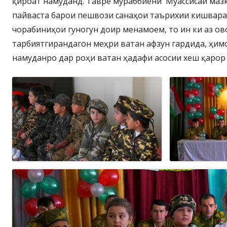
қироат намуданд. Тавре мураббиёни Муассисаи маз
пайваста барои пешвози санаҳои таърихии кишвара
чорабиниҳои гуногун доир менамоем, то ин ки аз о
тарбиятгирандагон меҳри ватан афзун гардида, ҳим
намуданро дар роҳи ватан ҳадафи асосии хеш қарор