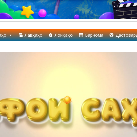
аҳо
Лавҳаҳо
Лоиҳаҳо
Барнома
Дастовар