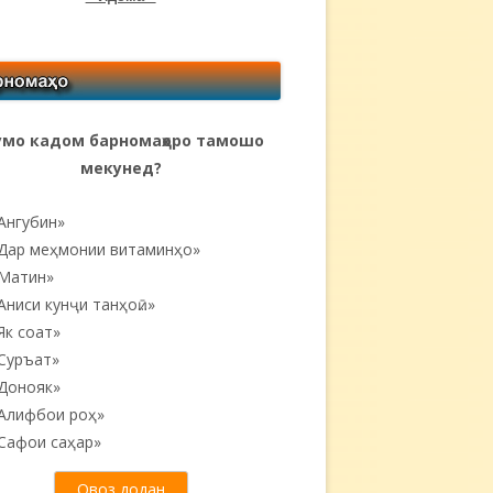
мо кадом барномаҳоро тамошо
мекунед?
Ангубин»
Дар меҳмонии витаминҳо»
Матин»
Аниси кунҷи танҳоӣ...»
Як соат»
Суръат»
Донояк»
Алифбои роҳ»
Сафои саҳар»