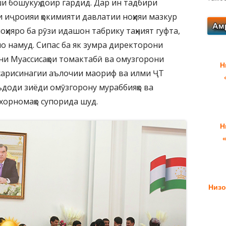
и бошукуҳ доир гардид. Дар ин тадбири
иҷроияи ҳокимияти давлатии ноҳияи мазкур
оҳияро ба рӯзи идашон табрику таҳният гуфта,
о намуд. Сипас ба як зумра директорони
ни Муассисаҳои томактабӣ ва омузгорони
Н
арисинагии аълочии маориф ва илми ҶТ
ъдоди зиёди омӯзгорону мураббияҳо ва
орномаҳо супорида шуд.
Н
Низо