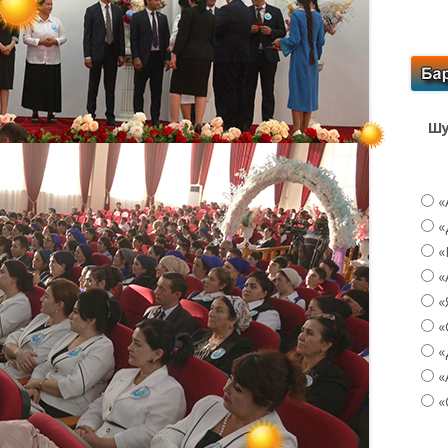
Шу
«
«
«
«
«
«
«
«
«