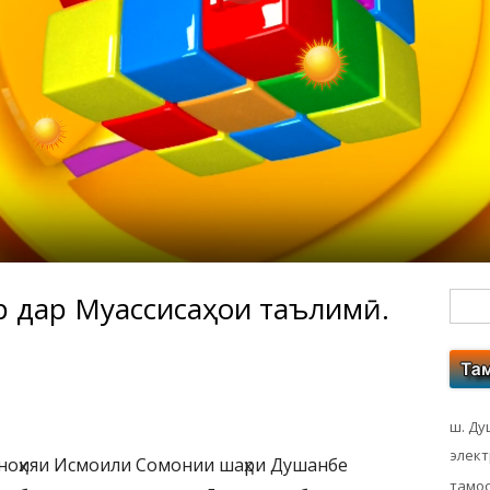
ор дар Муассисаҳои таълимӣ.
Гл
бо
ко
ш. Ду
элек
 ноҳияи Исмоили Сомонии шаҳри Душанбе
тамос