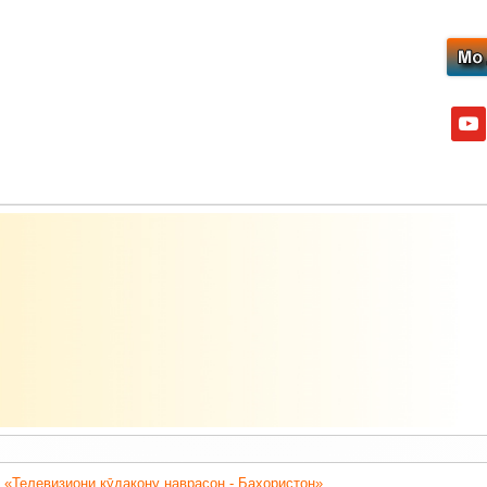
yout
 «Телевизиони кӯдакону наврасон - Баҳористон».