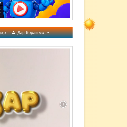
дҳо
Дар бораи мо