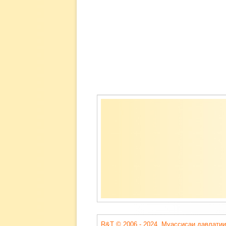
Содержимое
подвала
R&T © 2006 - 2024. Муассисаи давлатии