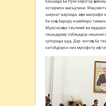
бахшида ба Рӯзи омӯзгор ҳамоиш
хотирмон масъулини Мақомоти 
ширкат варзида, аҳли маорифи н
ба онҳо барору комёбиро таманн
Муассисаҳои таълимӣ ва мудиро
пешқадаму собиқадор нишони с
супорида шуд. Дар интиҳо ба те
китобдорон низ мукофоту ифтих