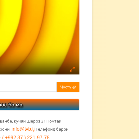
авная
ковая
лонка
шанбе, кӯчаи Шероз 31 Почтаи
тронӣ:
info@tvb.tj
Телефонҳо барои
:
( +992 37 ) 221-97-78