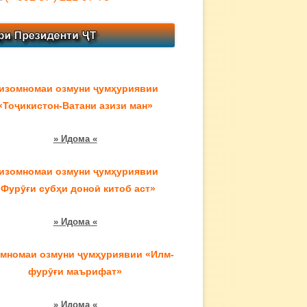
изомномаи озмуни ҷумҳуриявии
«Тоҷикистон-Ватани азизи ман»
» Идома «
изомномаи озмуни ҷумҳуриявии
«Фурӯғи субҳи доноӣ китоб аст»
» Идома «
мномаи озмуни ҷумҳуриявии «Илм-
фурӯғи маърифат»
» Идома «