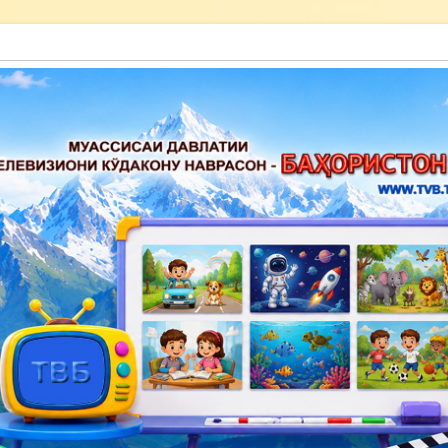
акону наврасон — Баҳористон»