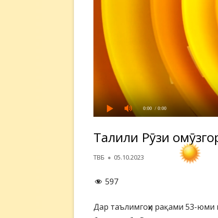
0:00
/ 0:00
Таҷлили Рӯзи омӯзг
Автор
Опубликовано
ТВБ
05.10.2023
597
Дар таълимгоҳи рақами 53-юми