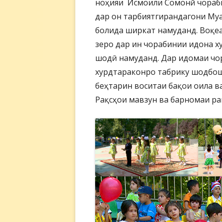
ноҳияи Исмоили Сомонӣ чораби
дар он тарбиятгирандагони Муа
болида ширкат намуданд. Воқеа
зеро дар ин чорабинии идона х
шодӣ намуданд. Дар идомаи чо
хурдтараконро табрику шодбош
беҳтарин воситаи бақои оила в
Рақсҳои мавзун ва барномаи ра