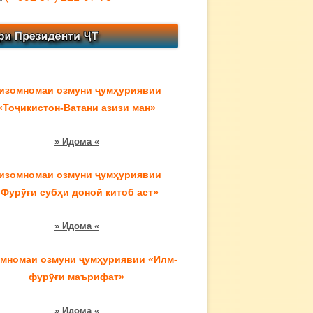
изомномаи озмуни ҷумҳуриявии
«Тоҷикистон-Ватани азизи ман»
» Идома «
изомномаи озмуни ҷумҳуриявии
«Фурӯғи субҳи доноӣ китоб аст»
» Идома «
мномаи озмуни ҷумҳуриявии «Илм-
фурӯғи маърифат»
» Идома «