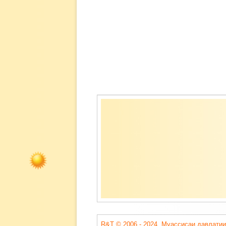
Содержимое
подвала
R&T © 2006 - 2024. Муассисаи давлатии