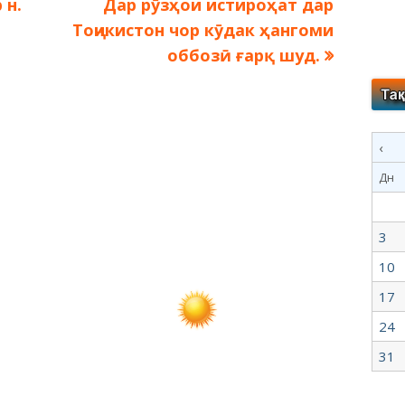
Следующая
 н.
Дар рӯзҳои истироҳат дар
запись:
Тоҷикистон чор кӯдак ҳангоми
оббозӣ ғарқ шуд.
‹
Дн
3
10
17
24
31