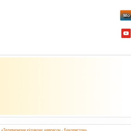
yout
 «Телевизиони кӯдакону наврасон - Баҳористон».