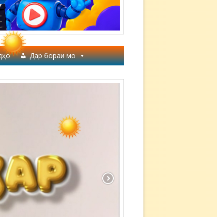
дҳо
Дар бораи мо