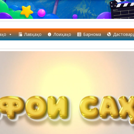
аҳо
Лавҳаҳо
Лоиҳаҳо
Барнома
Дастовар