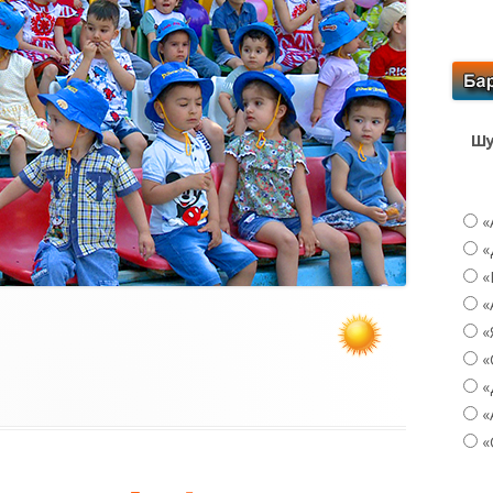
Шу
«
«
«
«
«
«
«
«
«