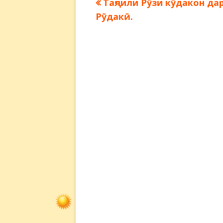
Предыдущая
Таҷлили Рӯзи кӯдакон дар
Навигация
запись:
Рӯдакӣ.
по
записям