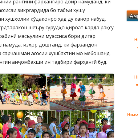
нии рангини фарҳангиро доир намуданд, ки
ссисаи зикргардида бо табъи хушу
н хушҳолии кӯдаконро ҳад ду канор набуд,
урдтаракон шеъру сурудҳо қироат карда рақсу
рабинӣ масъулини муассиса бори дигар
Н
 намуда, изҳор доштанд, ки фарзандон
а сарчашмаи асосии хушбахтии мо мебошанд.
нгин анҷомбахши ин тадбири фарҳангӣ буд.
Н
Низо