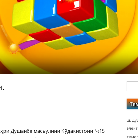
н.
Гл
бо
ко
ш. Ду
элек
шаҳри Душанбе масъулини Кўдакистони №15
тамос