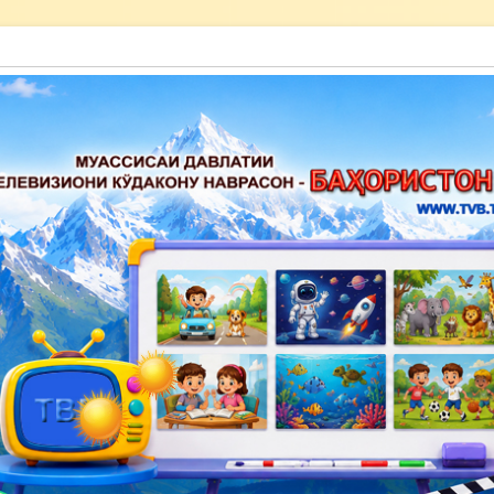
акону наврасон — Баҳористон»