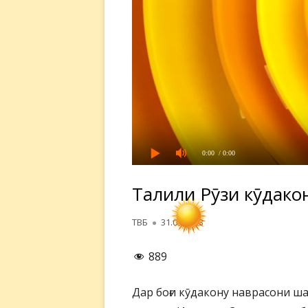
0:00
/ 0:00
Таҷлили Рӯзи кӯдако
Автор
Опубликовано
ТВБ
31.05.2023
889
Дар боғи кӯдакону наврасони 