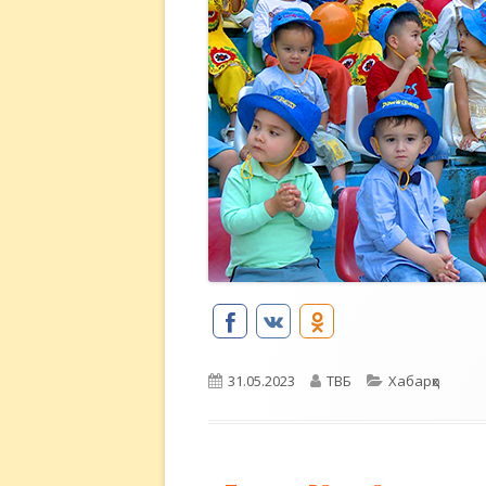
Опубликовано
Автор
Рубрики
31.05.2023
ТВБ
Хабарҳо