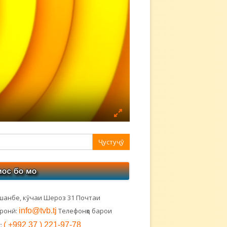
авная
ковая
лонка
шанбе, кӯчаи Шероз 31 Почтаи
тронӣ:
info@tvb.tj
Телефонҳо барои
:
( +992 37 ) 221-97-78