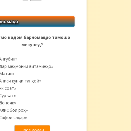
мо кадом барномаҳоро тамошо
мекунед?
Ангубин»
Дар меҳмонии витаминҳо»
Матин»
Аниси кунҷи танҳоӣ...»
Як соат»
Суръат»
Донояк»
Алифбои роҳ»
Сафои саҳар»