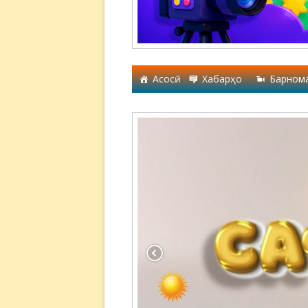
Асосӣ
Хабарҳо
Барном