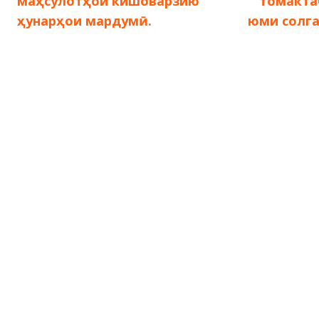
маҳсулотҳои кишоварзию
томакта
по
ҳунарҳои мардумӣ.
юми солг
записям