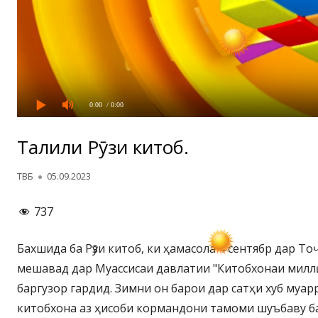
0:00
/ 0:00
Таҷлили Рӯзи китоб.
Автор
Опубликовано
ТВБ
05.09.2023
737
Бахшида ба Рӯзи китоб, ки ҳамасола 4 сентябр дар Т
мешавад дар Муассисаи давлатии "Китобхонаи миллӣ"
баргузор гардид. Зимни он барои дар сатҳи хуб муа
китобхона аз ҳисоби кормандони тамоми шуъбаву б