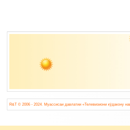
Содержимое
подвала
R&T © 2006 - 2024. Муассисаи давлатии «Телевизиони кӯдакону на