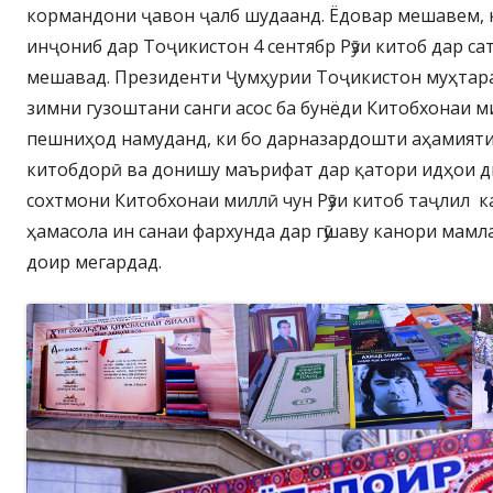
кормандони ҷавон ҷалб шудаанд. Ёдовар мешавем, к
инҷониб дар Тоҷикистон 4 сентябр Рӯзи китоб дар са
мешавад. Президенти Ҷумҳурии Тоҷикистон муҳта
зимни гузоштани санги асос ба бунёди Китобхонаи 
пешниҳод намуданд, ки бо дарназардошти аҳамияти
китобдорӣ ва донишу маърифат дар қатори идҳои ди
сохтмони Китобхонаи миллӣ чун Рӯзи китоб таҷлил к
ҳамасола ин санаи фархунда дар гӯшаву канори мамл
доир мегардад.