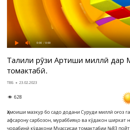
0:00
/ 0:00
Таҷлили рӯзи Артиши миллӣ дар 
томактабӣ.
Автор
Опубликовано
ТВБ
23.02.2023
628
Ҳамоиши мазкур бо садо додани Суруди миллӣ оғоз га
афсарону сарбозон, мураббияҳо ва кӯдакон ширкат н
чорабинӣ кӯдакони Муассисаи томактабии №83 пойт