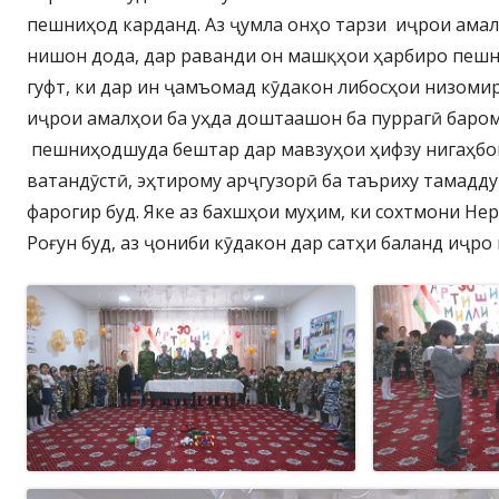
пешниҳод карданд. Аз ҷумла онҳо тарзи иҷрои ама
нишон дода, дар раванди он машқҳои ҳарбиро пешн
гуфт, ки дар ин ҷамъомад кӯдакон либосҳои низомиро
иҷрои амалҳои ба уҳда доштаашон ба пуррагӣ баро
пешниҳодшуда бештар дар мавзуҳои ҳифзу нигаҳбо
ватандӯстӣ, эҳтирому арҷгузорӣ ба таъриху тамадду
фарогир буд. Яке аз бахшҳои муҳим, ки сохтмони Не
Роғун буд, аз ҷониби кӯдакон дар сатҳи баланд иҷро