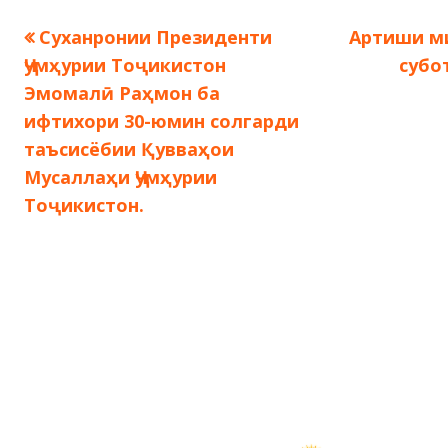
Предыдущая
Следующ
Суханронии Президенти
Артиши м
Навигация
запись:
запись:
Ҷумҳурии Тоҷикистон
субо
по
Эмомалӣ Раҳмон ба
ифтихори 30-юмин солгарди
записям
таъсисёбии Қувваҳои
Мусаллаҳи Ҷумҳурии
Тоҷикистон.