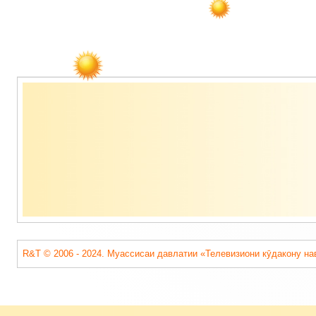
Содержимое
подвала
R&T © 2006 - 2024. Муассисаи давлатии «Телевизиони кӯдакону на