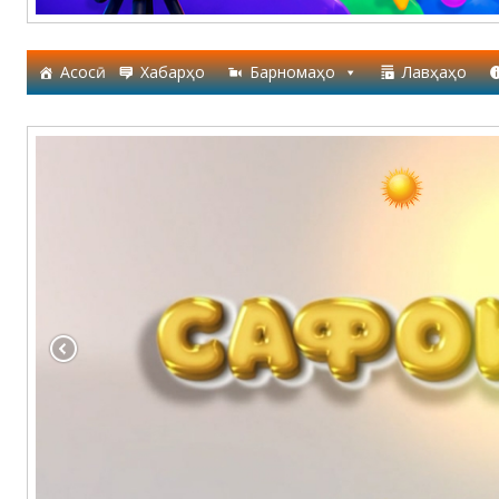
Асосӣ
Хабарҳо
Барномаҳо
Лавҳаҳо