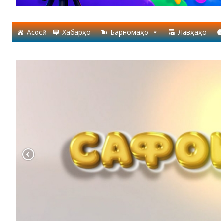
Асосӣ
Хабарҳо
Барномаҳо
Лавҳаҳо