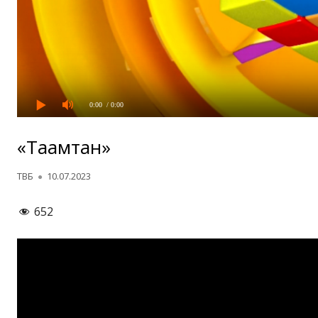
0:00
/ 0:00
«Таҳамтан»
Автор
Опубликовано
ТВБ
10.07.2023
652