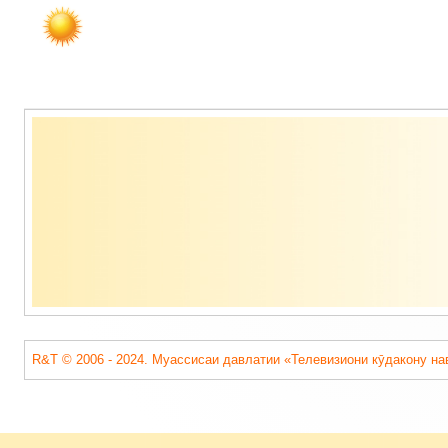
Содержимое
подвала
R&T © 2006 - 2024. Муассисаи давлатии «Телевизиони кӯдакону на