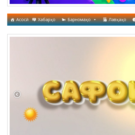
Асосӣ
Хабарҳо
Барномаҳо
Лавҳаҳо