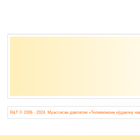
Содержимое
подвала
R&T © 2006 - 2024. Муассисаи давлатии «Телевизиони кӯдакону на