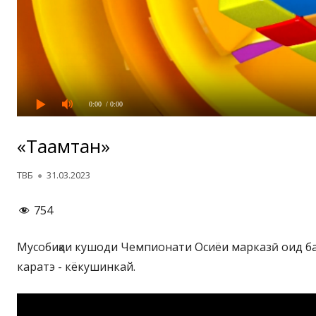
0:00
/ 0:00
«Таҳамтан»
Автор
Опубликовано
ТВБ
31.03.2023
754
Мусобиқаи кушоди Чемпионати Осиёи марказӣ оид ба
каратэ - кёкушинкай.