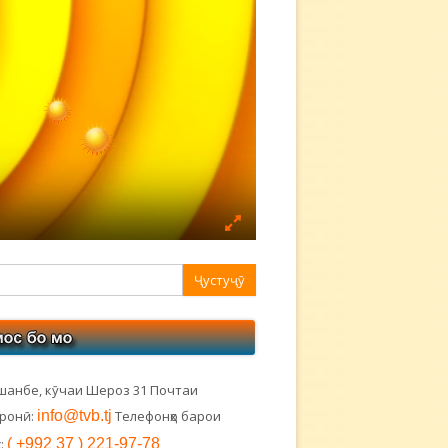
авная
ковая
лонка
шанбе, кӯчаи Шероз 31 Почтаи
тронӣ:
info@tvb.tj
Телефонҳо барои
:
( +992 37 ) 221-97-78