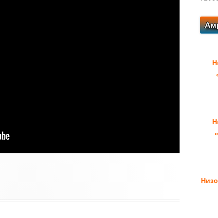
Н
Н
Низо