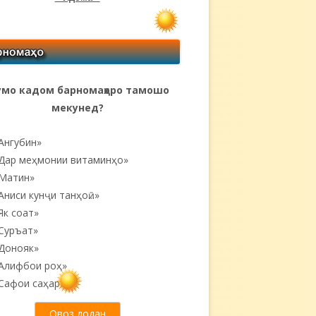
мо кадом барномаҳоро тамошо
мекунед?
Ангубин»
Дар меҳмонии витаминҳо»
Матин»
Аниси кунҷи танҳоӣ...»
Як соат»
Суръат»
Донояк»
Алифбои роҳ»
Сафои саҳар»