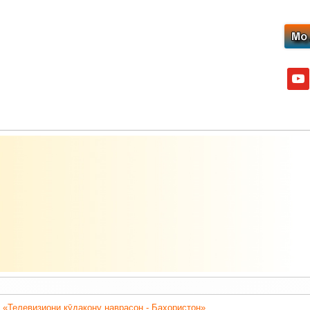
yout
 «Телевизиони кӯдакону наврасон - Баҳористон».