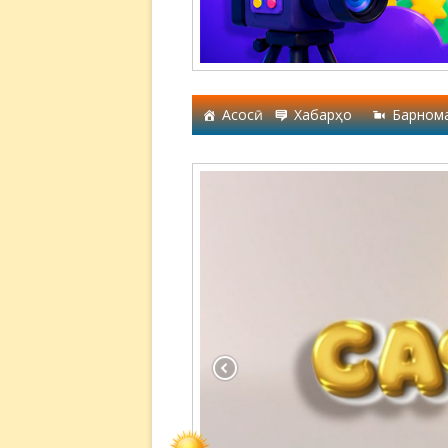
Асосӣ
Хабарҳо
Барном