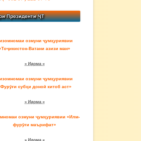
изомномаи озмуни ҷумҳуриявии
«Тоҷикистон-Ватани азизи ман»
» Идома «
изомномаи озмуни ҷумҳуриявии
«Фурӯғи субҳи доноӣ китоб аст»
» Идома «
мномаи озмуни ҷумҳуриявии «Илм-
фурӯғи маърифат»
» Идома «