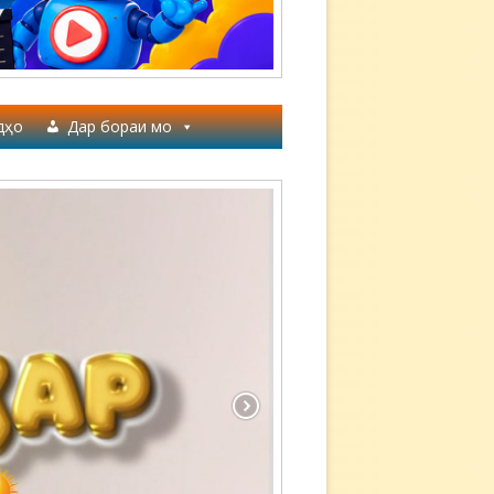
дҳо
Дар бораи мо