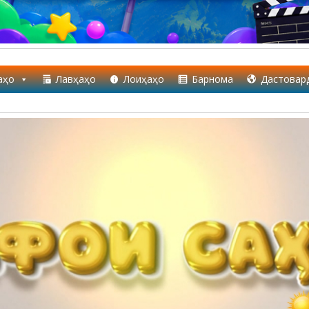
аҳо
Лавҳаҳо
Лоиҳаҳо
Барнома
Дастовар