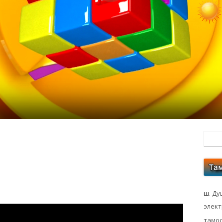
Гл
бо
ко
ш. Ду
элек
тамос