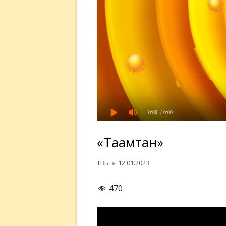
0:00
/ 0:00
«Таҳамтан»
Автор
Опубликовано
ТВБ
12.01.2023
470