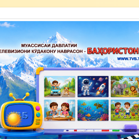
акону наврасон — Баҳористон»