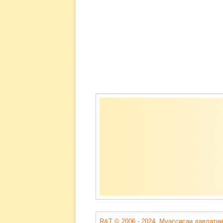
Содержимое
подвала
R&T © 2006 - 2024. Муассисаи давлатии