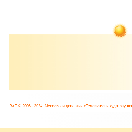
Содержимое
подвала
R&T © 2006 - 2024. Муассисаи давлатии «Телевизиони кӯдакону на