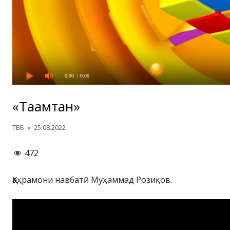
0:00
/ 0:00
«Таҳамтан»
Автор
Опубликовано
ТВБ
25.08.2022
472
Қаҳрамони навбатӣ Муҳаммад Розиқов.