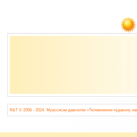
Содержимое
подвала
R&T © 2006 - 2024. Муассисаи давлатии «Телевизиони кӯдакону на