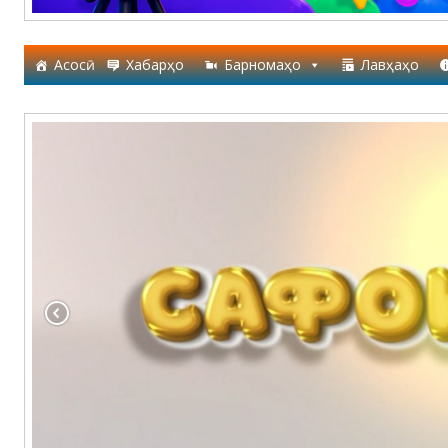
Асосӣ
Хабарҳо
Барномаҳо
Лавҳаҳо