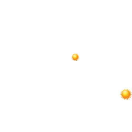
по
записям